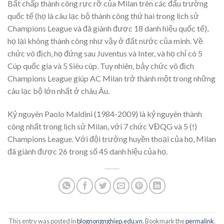
Bất chấp thành công rực rỡ của Milan trên các đấu trường
quốc tế (họ là câu lạc bộ thành công thứ hai trong lịch sử
Champions League và đã giành được 18 danh hiệu quốc tế),
họ lại không thành công như vậy ở đất nước của mình. Về
chức vô địch, họ đứng sau Juventus và Inter, và họ chỉ có 5
Cúp quốc gia và 5 Siêu cúp. Tuy nhiên, bảy chức vô địch
Champions League giúp AC Milan trở thành một trong những
câu lạc bộ lớn nhất ở châu Âu.
Kỷ nguyên Paolo Maldini (1984-2009) là kỷ nguyên thành
công nhất trong lịch sử Milan, với 7 chức VĐQG và 5 (!)
Champions League. Với đội trưởng huyền thoại của họ, Milan
đã giành được 26 trong số 45 danh hiệu của họ.
This entry was posted in
blognongnghiep.edu.vn
. Bookmark the
permalink
.