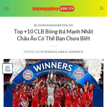
Skip
to
content
BLOGNONGNGHIEP.EDU.VN
Top +10 CLB Bóng Đá Mạnh Nhất
Châu Âu Có Thể Bạn Chưa Biết
POSTED ON
25 THÁNG 4, 2024
BY
ADMINCD
25
Th4