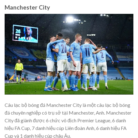
Manchester City
Câu lạc bộ bóng đá Manchester City là một câu lạc bộ bóng
đá chuyên nghiệp có trụ sở tại Manchester, Anh. Manchester
City đã giành được 6 chức vô địch Premier League, 6 danh
hiệu FA Cup, 7 danh hiệu cúp Liên đoàn Anh, 6 danh hiệu FA
Cup và 1 danh hiệu cúp châu Âu.