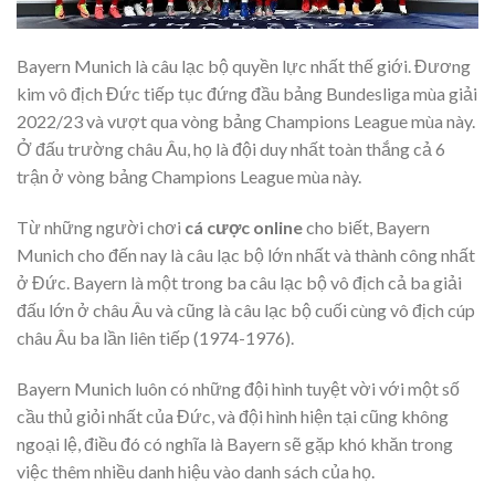
Bayern Munich là câu lạc bộ quyền lực nhất thế giới. Đương
kim vô địch Đức tiếp tục đứng đầu bảng Bundesliga mùa giải
2022/23 và vượt qua vòng bảng Champions League mùa này.
Ở đấu trường châu Âu, họ là đội duy nhất toàn thắng cả 6
trận ở vòng bảng Champions League mùa này.
Từ những người chơi
cá cược online
cho biết, Bayern
Munich cho đến nay là câu lạc bộ lớn nhất và thành công nhất
ở Đức. Bayern là một trong ba câu lạc bộ vô địch cả ba giải
đấu lớn ở châu Âu và cũng là câu lạc bộ cuối cùng vô địch cúp
châu Âu ba lần liên tiếp (1974-1976).
Bayern Munich luôn có những đội hình tuyệt vời với một số
cầu thủ giỏi nhất của Đức, và đội hình hiện tại cũng không
ngoại lệ, điều đó có nghĩa là Bayern sẽ gặp khó khăn trong
việc thêm nhiều danh hiệu vào danh sách của họ.