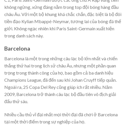
không ngừng, xứng đáng nằm trong top đội bóng hàng đầu
châu Âu. Với một bộ khung khá chắc chắn, đặc biệt là bộ đôi
tiền đạo Kylian Mbappé-Neymar, tương lai của bóng đá thế
giới. Không ngạc nhiên khi Paris Saint-Germain xuất hiện
trong danh sách này.
Barcelona
Barcelona là một trong những câu lạc bộ lớn nhất và chiến
thắng thứ hai trong lịch sử châu Âu, nhưng một phần quan
trọng trong thành công của họ, bao gồm cả ba danh hiệu
Champions League, đã đến sau khi Johan Cruyff tiếp quản.
Ngoài ra, 25 Copa Del Rey cũng giúp ích rất nhiều. Năm
2009, Barcelona trở thành câu lạc bộ đầu tiên vô địch giải
đấu thứ sáu.
Nhiều cầu thủ vĩ đại nhất mọi thời đại đã chơi ở Barcelona
tại một thời điểm trong sự nghiệp của họ.