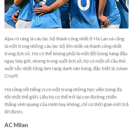
Ajax rõ ràng là câu lạc bộ thành công nhất ở Hà Lan và cũng
là một trong những câu lạc bộ lớn nhất và thành công nhất
trong lịch sử. Họ có thể không phải là một đội bóng hàng đầu
ngay bây giờ, nhưng trong suốt lịch sử, họ có một số cầu thủ
xuất sắc nhất từng làm rạng danh sân bóng, đặc biệt là Johan
Cruyff.
Họ cũng nổi tiếng vì có một trong những học viện bóng đá
tốt nhất thế giới. Liệu họ có thể trở lại con đường chiến
thắng vinh quang của mình hay không, chỉ có thời gian mới trả
lời được.
AC Milan