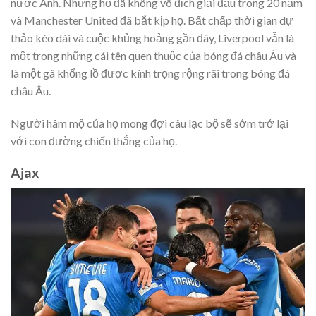
nước Anh. Nhưng họ đã không vô địch giải đấu trong 20 năm
và Manchester United đã bắt kịp họ. Bất chấp thời gian dự
thảo kéo dài và cuộc khủng hoảng gần đây, Liverpool vẫn là
một trong những cái tên quen thuộc của bóng đá châu Âu và
là một gã khổng lồ được kính trọng rộng rãi trong bóng đá
châu Âu.
Người hâm mộ của họ mong đợi câu lạc bộ sẽ sớm trở lại
với con đường chiến thắng của họ.
Ajax