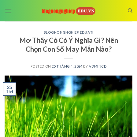
Skip
to
content
BLOGNONGNGHIEP.EDU.VN
Mơ Thấy Cỏ Có Ý Nghĩa Gì? Nên
Chọn Con Số May Mắn Nào?
POSTED ON
25 THÁNG 4, 2024
BY
ADMINCD
25
Th4