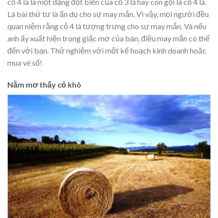
cỏ 4 lá là một dạng đột biến của cỏ 3 lá hay còn gọi là cỏ 4 lá.
Lá bài thứ tư là ẩn dụ cho sự may mắn. Vì vậy, mọi người đều
quan niệm rằng cỏ 4 lá tượng trưng cho sự may mắn. Và nếu
anh ấy xuất hiện trong giấc mơ của bạn, điều may mắn có thể
đến với bạn. Thử nghiệm với một kế hoạch kinh doanh hoặc
mua vé số!
Nằm mơ thấy cỏ khô