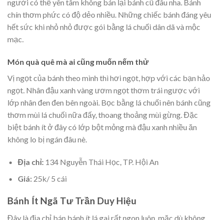
người có thể yên tâm không bán lại bánh cũ đâu nha. Bánh
chín thơm phức có độ dẻo nhiều. Những chiếc bánh đáng yêu
hết sức khi nhỏ nhỏ được gói bằng lá chuối dân dã và mộc
mạc.
Món quà quê mà ai cũng muốn nếm thử
Vị ngọt của bánh theo mình thì hơi ngọt, hợp với các bạn hảo
ngọt. Nhân đậu xanh vàng ươm ngọt thơm trái ngược với
lớp nhân đen đen bên ngoài. Bọc bằng lá chuối nên bánh cũng
thơm mùi lá chuối nữa đấy, thoang thoảng mùi gừng. Đặc
biệt bánh ít ở đây có lớp bột mỏng mà đậu xanh nhiều ăn
không lo bị ngán đâu nè.
Địa chỉ:
134 Nguyễn Thái Học, TP. Hội An
Giá:
25k/ 5 cái
Bánh Ít Ngã Tư Trần Duy Hiệu
Đây là địa chỉ bán bánh ít lá gai rất ngon luôn, mặc dù không