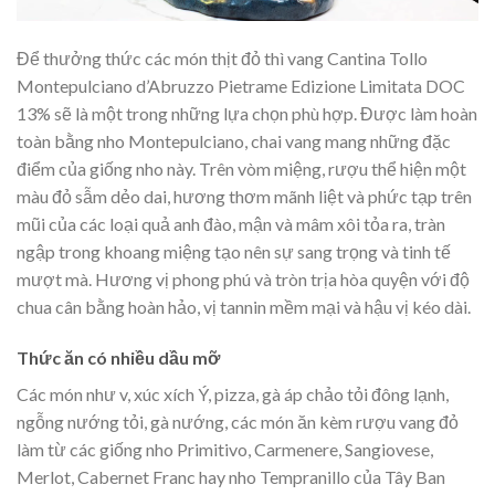
Để thưởng thức các món thịt đỏ thì vang Cantina Tollo
Montepulciano d’Abruzzo Pietrame Edizione Limitata DOC
13% sẽ là một trong những lựa chọn phù hợp. Được làm hoàn
toàn bằng nho Montepulciano, chai vang mang những đặc
điểm của giống nho này. Trên vòm miệng, rượu thể hiện một
màu đỏ sẫm dẻo dai, hương thơm mãnh liệt và phức tạp trên
mũi của các loại quả anh đào, mận và mâm xôi tỏa ra, tràn
ngập trong khoang miệng tạo nên sự sang trọng và tinh tế
mượt mà. Hương vị phong phú và tròn trịa hòa quyện với độ
chua cân bằng hoàn hảo, vị tannin mềm mại và hậu vị kéo dài.
Thức ăn có nhiều dầu mỡ
Các món như v, xúc xích Ý, pizza, gà áp chảo tỏi đông lạnh,
ngỗng nướng tỏi, gà nướng, các món ăn kèm rượu vang đỏ
làm từ các giống nho Primitivo, Carmenere, Sangiovese,
Merlot, Cabernet Franc hay nho Tempranillo của Tây Ban