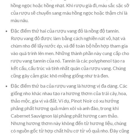
hồng ngọc hoặc hồng nhạt. Khi rượu già đi, màu sắc sặc sỡ
của rượu sẽ chuyển sang màu hồng ngọc hoặc thậm chí là
màu nâu.
Đặc điểm thứ hai của rượu vang đỏ là nồng độ tannin.
Rượu vang đỏ được làm bằng cách nghiền nát vỏ, hạt và
chùm nho để lấy nước ép, và để toàn bộ hỗn hợp tham gia
vào quá trình lên men. Những thành phần này cung cấp cho
rượu vang tannin của nó. Tannin là các polyphenol tạo ra
kết cấu, cấu trúc và tính nhất quán của rượu vang. Chúng
cũng gây cảm giác khô miệng giống như trà đen.
Đặc điểm thứ ba của rượu vang là hương vị đa dạng. Các
giống nho khác nhau tạo ra hương thơm của trái cây, hoa,
thảo mộc, gia vị và đất. Ví dụ, Pinot Noir có xu hướng
phảng phất hương quả mâm xôi và anh đào, trong khi
Cabernet Sauvignon lại phảng phất hương cam thảo.
Nhưng hương thơm này không đến từ hương liệu, chúng
có nguồn gốc từ hợp chất hữu cơ từ vỏ quả nho. Đây cũng