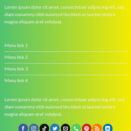
Lorem ipsum dolor sit amet, consectetuer adipiscing elit, sed
diam nonummy nibh euismod tincidunt ut laoreet dolore
magna aliquam erat volutpat.
Menu link 1
Menu link 2
Menu link 3
Menu link 4
Lorem ipsum dolor sit amet, consectetuer adipiscing elit, sed
diam nonummy nibh euismod tincidunt ut laoreet dolore
magna aliquam erat volutpat.