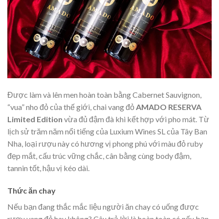
Được làm và lên men hoàn toàn bằng Cabernet Sauvignon,
“vua” nho đỏ của thế giới, chai vang đỏ
AMADO RESERVA
Limited Edition
vừa đủ đậm đà khi kết hợp với pho mát. Từ
lịch sử trăm năm nổi tiếng của Luxium Wines SL của Tây Ban
Nha, loại rượu này có hương vị phong phú với màu đỏ ruby
đẹp mắt, cấu trúc vững chắc, cân bằng cùng body đậm,
tannin tốt, hậu vị kéo dài.
Thức ăn chay
Nếu bạn đang thắc mắc liệu người ăn chay có uống được
rượu vang đỏ hay không? Câu trả lời là hoàn toàn có nếu bạn