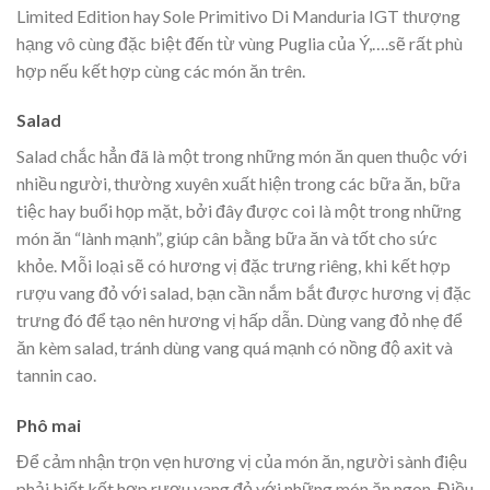
Limited Edition hay Sole Primitivo Di Manduria IGT thượng
hạng vô cùng đặc biệt đến từ vùng Puglia của Ý,….sẽ rất phù
hợp nếu kết hợp cùng các món ăn trên.
Salad
Salad chắc hẳn đã là một trong những món ăn quen thuộc với
nhiều người, thường xuyên xuất hiện trong các bữa ăn, bữa
tiệc hay buổi họp mặt, bởi đây được coi là một trong những
món ăn “lành mạnh”, giúp cân bằng bữa ăn và tốt cho sức
khỏe. Mỗi loại sẽ có hương vị đặc trưng riêng, khi kết hợp
rượu vang đỏ với salad, bạn cần nắm bắt được hương vị đặc
trưng đó để tạo nên hương vị hấp dẫn. Dùng vang đỏ nhẹ để
ăn kèm salad, tránh dùng vang quá mạnh có nồng độ axit và
tannin cao.
Phô mai
Để cảm nhận trọn vẹn hương vị của món ăn, người sành điệu
phải biết kết hợp rượu vang đỏ với những món ăn ngon. Điều