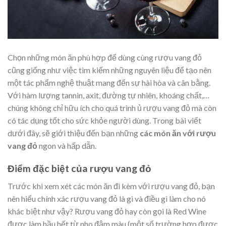
Chọn những món ăn phù hợp để dùng cùng rượu vang đỏ
cũng giống như việc tìm kiếm những nguyên liệu để tạo nên
một tác phẩm nghệ thuật mang đến sự hài hòa và cân bằng.
Với hàm lượng tannin, axit, đường tự nhiên, khoáng chất,…
chúng không chỉ hữu ích cho quá trình ủ rượu vang đỏ mà còn
có tác dụng tốt cho sức khỏe người dùng. Trong bài viết
dưới đây, sẽ giới thiệu đến bạn những
các món ăn với rượu
vang đỏ
ngon và hấp dẫn.
Điểm đặc biệt của rượu vang đỏ
Trước khi xem xét các món ăn đi kèm với rượu vang đỏ, bạn
nên hiểu chính xác rượu vang đỏ là gì và điều gì làm cho nó
khác biệt như vậy? Rượu vang đỏ hay còn gọi là Red Wine
được làm hầu hết từ nho đậm màu (một số trường hợp được