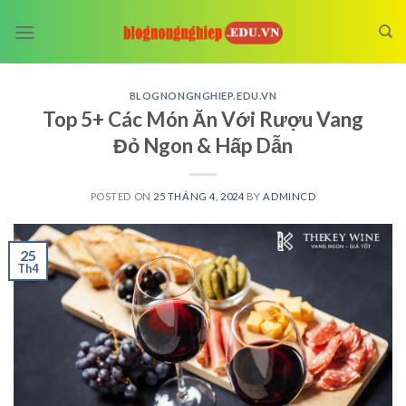
Skip
to
content
BLOGNONGNGHIEP.EDU.VN
Top 5+ Các Món Ăn Với Rượu Vang
Đỏ Ngon & Hấp Dẫn
POSTED ON
25 THÁNG 4, 2024
BY
ADMINCD
25
Th4