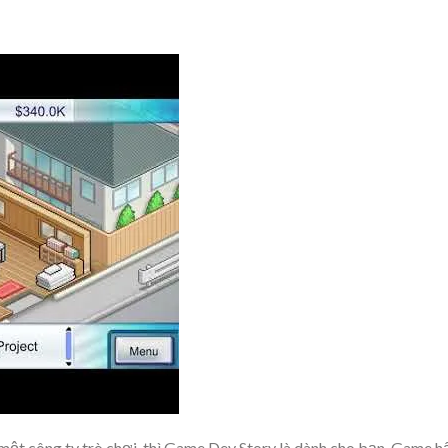
ột công ty trò chơi, thì Game Dev Story là dành cho bạn. Game h