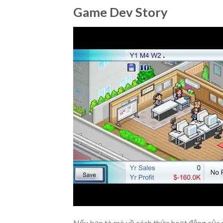
Game Dev Story
Nếu bạn tò mò về cách thức hoạt động của m