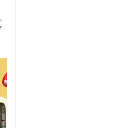
a
g
ò