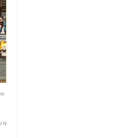
vụ
c
p lý