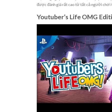
được đánh giá rất cao từ tất cả người chơi 
Youtuber’s Life OMG Edit