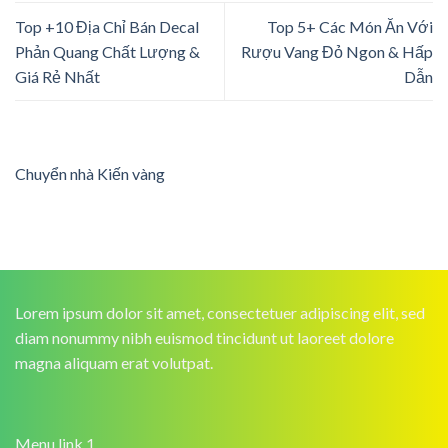
Top +10 Địa Chỉ Bán Decal
Top 5+ Các Món Ăn Với
Phản Quang Chất Lượng &
Rượu Vang Đỏ Ngon & Hấp
Giá Rẻ Nhất
Dẫn
Chuyển nhà Kiến vàng
Lorem ipsum dolor sit amet, consectetuer adipiscing elit, sed
diam nonummy nibh euismod tincidunt ut laoreet dolore
magna aliquam erat volutpat.
Menu link 1