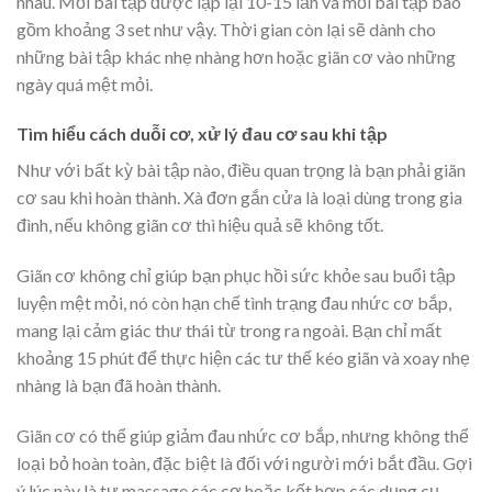
nhau. Mỗi bài tập được lặp lại 10-15 lần và mỗi bài tập bao
gồm khoảng 3 set như vậy. Thời gian còn lại sẽ dành cho
những bài tập khác nhẹ nhàng hơn hoặc giãn cơ vào những
ngày quá mệt mỏi.
Tìm hiểu cách duỗi cơ, xử lý đau cơ sau khi tập
Như với bất kỳ bài tập nào, điều quan trọng là bạn phải giãn
cơ sau khi hoàn thành. Xà đơn gắn cửa là loại dùng trong gia
đình, nếu không giãn cơ thì hiệu quả sẽ không tốt.
Giãn cơ không chỉ giúp bạn phục hồi sức khỏe sau buổi tập
luyện mệt mỏi, nó còn hạn chế tình trạng đau nhức cơ bắp,
mang lại cảm giác thư thái từ trong ra ngoài. Bạn chỉ mất
khoảng 15 phút để thực hiện các tư thế kéo giãn và xoay nhẹ
nhàng là bạn đã hoàn thành.
Giãn cơ có thể giúp giảm đau nhức cơ bắp, nhưng không thể
loại bỏ hoàn toàn, đặc biệt là đối với người mới bắt đầu. Gợi
ý lúc này là tự massage các cơ hoặc kết hợp các dụng cụ