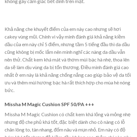
không gây cảm giác bết dính trên mặt.
Khả năng che khuyết điểm của em này cao nhưng sẽ hơi
cakey vùng mũi. Chính vì vậy mình đánh giá khả năng kiềm
dầu của em này chỉ 5 điểm, nhưng tầm 5 tiếng đầu thì da dầu
cũng không bị mốc lắm nên mình nghĩ các nàng da dầu vẫn
nên thử. Chất kem khá mát và thơm mùi bạc hà nhẹ, thoa lên
da sẽ làm dịu vùng da bị tổn thương. Điều mình đánh giá cao
nhất ở em này là khả năng chống nắng cao giúp bảo vệ da tối
ưu và thêm mùi hương bạc hà rất thích hợp cho mùa hè nóng
bức.
Missha M Magic Cushion SPF 50/PA +++
Missha M Magic Cushion có chất kem khá lỏng và mỏng nhẹ
nhưng độ che phủ khá tốt, đặc biệt dành cho cô nàng có lỗ
chân lông to, tàn nhang, đốm nâu và mụn nhỏ. Em này có độ