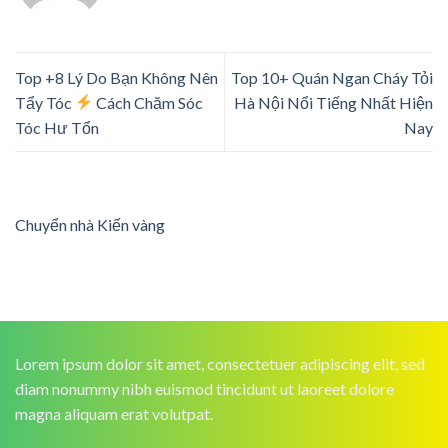
Top +8 Lý Do Bạn Không Nên
Top 10+ Quán Ngan Cháy Tỏi
Tẩy Tóc
Cách Chăm Sóc
Hà Nội Nổi Tiếng Nhất Hiện
Tóc Hư Tổn
Nay
Chuyển nhà Kiến vàng
Lorem ipsum dolor sit amet, consectetuer adipiscing elit, sed
diam nonummy nibh euismod tincidunt ut laoreet dolore
magna aliquam erat volutpat.