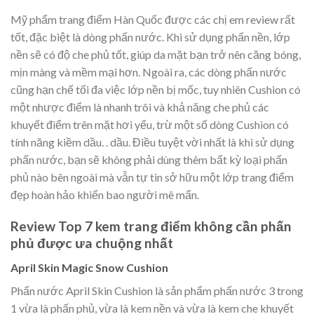
Mỹ phẩm trang điểm Hàn Quốc được các chị em review rất
tốt, đặc biệt là dòng phấn nước. Khi sử dụng phấn nền, lớp
nền sẽ có độ che phủ tốt, giúp da mặt bạn trở nên căng bóng,
mịn màng và mềm mại hơn. Ngoài ra, các dòng phấn nước
cũng hạn chế tối đa việc lớp nền bị mốc, tuy nhiên Cushion có
một nhược điểm là nhanh trôi và khả năng che phủ các
khuyết điểm trên mặt hơi yếu, trừ một số dòng Cushion có
tính năng kiềm dầu. . dầu. Điều tuyệt vời nhất là khi sử dụng
phấn nước, bạn sẽ không phải dùng thêm bất kỳ loại phấn
phủ nào bên ngoài mà vẫn tự tin sở hữu một lớp trang điểm
đẹp hoàn hảo khiến bao người mê mẩn.
Review Top 7 kem trang điểm không cần phấn
phủ được ưa chuộng nhất
April Skin Magic Snow Cushion
Phấn nước April Skin Cushion là sản phẩm phấn nước 3 trong
1 vừa là phấn phủ, vừa là kem nền và vừa là kem che khuyết