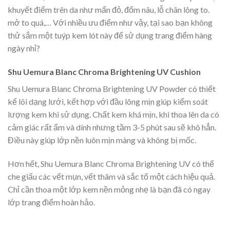
khuyết điểm trên da như mẩn đỏ, đốm nâu, lỗ chân lông to.
mở to quá,… Với nhiều ưu điểm như vậy, tại sao bạn không
thử sắm một tuýp kem lót này để sử dụng trang điểm hàng
ngày nhỉ?
Shu Uemura Blanc Chroma Brightening UV Cushion
Shu Uemura Blanc Chroma Brightening UV Powder có thiết
kế lõi dạng lưới, kết hợp với đầu lông mịn giúp kiểm soát
lượng kem khi sử dụng. Chất kem khá mịn, khi thoa lên da có
cảm giác rất ẩm và dính nhưng tầm 3-5 phút sau sẽ khô hẳn.
Điều này giúp lớp nền luôn mịn màng và không bị mốc.
Hơn hết, Shu Uemura Blanc Chroma Brightening UV có thể
che giấu các vết mụn, vết thâm và sắc tố một cách hiệu quả.
Chỉ cần thoa một lớp kem nền mỏng nhẹ là bạn đã có ngay
lớp trang điểm hoàn hảo.