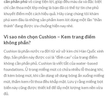
cần phấn phủ
vô cùng tiện lợi, giúp đều màu da và đặc biệt
chỉ cần thoa một lớp mỏng là bạn đã có thể tự tin che phủ
khuyết điểm một cách hiệu quả. Hãy cùng chúng tôi khám
phá xem đâu là những sản phẩm kem lót dùng một lần “thần
thánh” đang được ưa chuộng hiện nay nhé.
Vì sao nên chọn Cushion – Kem trang điểm
không phấn?
Cushion là phấn nước ra đời từ xứ sở kim chi Hàn Quốc xinh
đẹp. Sản phẩm này được coi là “đỉnh cao” của trang điểm
không cần phấn phủ. Cushion là viết tắt của water-based
foundations. Ủ trong miếng mút có chứa nhiều lỗ thoáng khí,
đi kèm bông mút, khi cần dùng sẽ dùng bông ấn xuống miếng
mút, thấm kem rồi thoa đều khắp mặt. Lưu ý rằng miếng bọt
biển này cũng được thiết kế để lấy một lượng kem nền vừa
đủ.