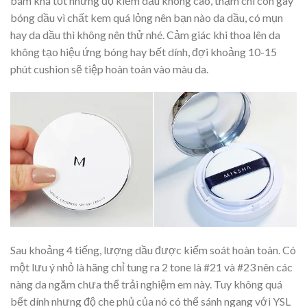
bám khá tốt nhưng độ kiềm dầu không cao, thậm chí còn gây
bóng dầu vì chất kem quá lỏng nên bạn nào da dầu, có mụn
hay da dầu thì không nên thử nhé. Cảm giác khi thoa lên da
không tạo hiệu ứng bóng hay bết dính, đợi khoảng 10-15
phút cushion sẽ tiệp hoàn toàn vào màu da.
Sau khoảng 4 tiếng, lượng dầu được kiểm soát hoàn toàn. Có
một lưu ý nhỏ là hãng chỉ tung ra 2 tone là #21 và #23 nên các
nàng da ngăm chưa thể trải nghiệm em này. Tuy không quá
bết dính nhưng độ che phủ của nó có thể sánh ngang với YSL