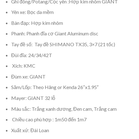
Ghi đông/Potang/Cọc yên :Hợp kim nhôm GIANT
Yên xe: Bọc da mềm
Bàn đạp: Hợp kim nhôm
Phanh: Phanh đĩa cơ Giant Aluminum disc
Tay đề số: Tay đề SHIMANO TX35, 3×7 (21 tốc)
Đùi đĩa: 24/34/42T
Xích: KMC
Đùm xe: GIANT
Săm/Lốp: Theo Hãng or Kenda 26″x1.95″
Mayer: GIANT 32 lỗ
Màu sắc: Trắng xanh dương, Đen cam, Trắng cam
Chiều cao phù hợp : 1m50 đến 1m7
Xuất xứ: Đài Loan