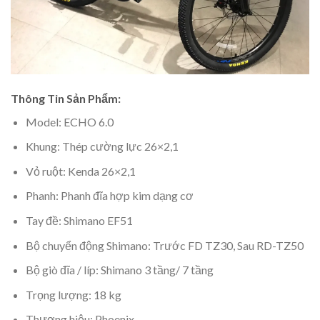
Thông Tin Sản Phẩm:
Model: ECHO 6.0
Khung: Thép cường lực 26×2,1
Vỏ ruột: Kenda 26×2,1
Phanh: Phanh đĩa hợp kim dạng cơ
Tay đề: Shimano EF51
Bộ chuyển động Shimano: Trước FD TZ30, Sau RD-TZ50
Bộ giò đĩa / líp: Shimano 3 tầng/ 7 tầng
Trọng lượng: 18 kg
Thương hiệu: Phoenix