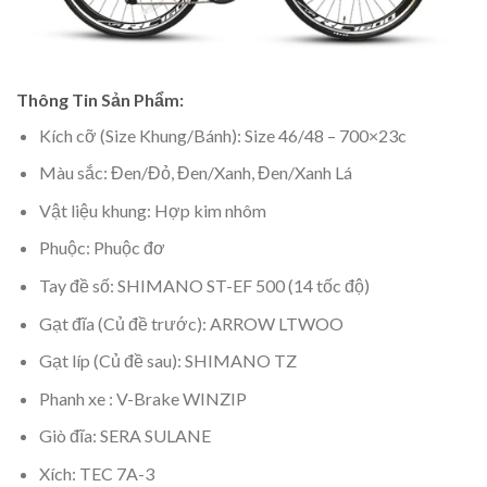
Thông Tin Sản Phẩm:
Kích cỡ (Size Khung/Bánh): Size 46/48 – 700×23c
Màu sắc: Đen/Đỏ, Đen/Xanh, Đen/Xanh Lá
Vật liệu khung: Hợp kim nhôm
Phuộc: Phuộc đơ
Tay đề số: SHIMANO ST-EF 500 (14 tốc độ)
Gạt đĩa (Củ đề trước): ARROW LTWOO
Gạt líp (Củ đề sau): SHIMANO TZ
Phanh xe : V-Brake WINZIP
Giò đĩa: SERA SULANE
Xích: TEC 7A-3