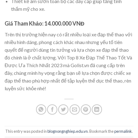
Thiết kế âm sườn toàn bộ các dây cáp giúp tăng tính
thẩm mỹ cho xe.
Giá Tham Khảo: 14.000.000 VNĐ
Trên thị trường hiện nay có rất nhiều loại xe đạp thể thao với
nhiều hình dáng, phong cách khác nhau nhưng yếu tố tiên
quyết để người dùng tin tưởng và lựa chọn xe đạp thể thao
đó chính là ở chất lượng. Với Top 8 Xe Đạp Thể Thao Tốt Và
Được Ưa Thích Nhất 2023 mà Golist.vn đã cung cấp trên
đây, chúng mình hy vọng rằng bạn sẽ lựa chọn được chiếc xe
đạp thể thao phù hợp nhất để tập luyện thể dục thể thao, rèn
luyện sức khỏe nhé!
This entry was posted in
blognongnghiep.edu.vn
. Bookmark the
permalink
.