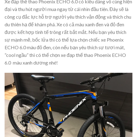
Xe đạp thể thao Phoenix ECHO 6.0 có kiểu dáng vô cùng hiện
đại và thu hút người mua ngay từ cái nhìn đầu tiên. Đây sẽ là
công cụ đắc lực hỗ trợ người yêu thích vận động và thích chu
du thiên hạ để khám phá. Xe có cả màu xanh đen và đỏ đen
được kết hợp tinh tế trông rất bắt mắt. Nếu bạn yêu thích
sự mạnh mẽ, bốc lửa thì có thể lựa chọn chiếc xe Phoenix
ECHO 6.0 màu đỏ đen, còn nếu bạn yêu thích sự tươi mát,
“cool ngầu” thì có thể chọn xe đạp thể thao Phoenix ECHO
6.0 màu xanh dương nhé!