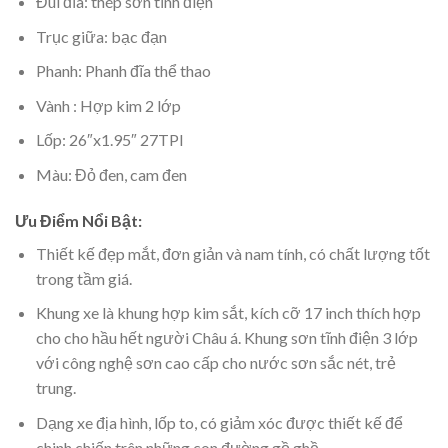
Đùi đĩa: thép sơn tĩnh điện
Trục giữa: bạc đạn
Phanh: Phanh đĩa thể thao
Vành : Hợp kim 2 lớp
Lốp: 26″x1.95″ 27TPI
Màu: Đỏ đen, cam đen
Ưu Điểm Nổi Bật:
Thiết kế đẹp mắt, đơn giản và nam tính, có chất lượng tốt
trong tầm giá.
Khung xe là khung hợp kim sắt, kích cỡ 17 inch thích hợp
cho cho hầu hết người Châu á. Khung sơn tĩnh điện 3 lớp
với công nghệ sơn cao cấp cho nước sơn sắc nét, trẻ
trung.
Dạng xe địa hình, lốp to, có giảm xóc được thiết kế để
chinh chiến trên những con đường gồ ghề.