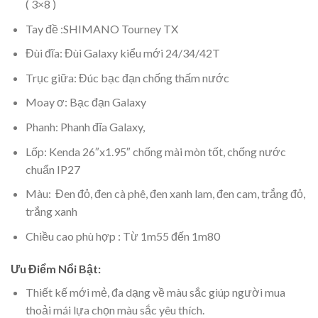
( 3×8 )
Tay đề :SHIMANO Tourney TX
Đùi đĩa: Đùi Galaxy kiểu mới 24/34/42T
Trục giữa: Đúc bạc đạn chống thấm nước
Moay ơ: Bạc đạn Galaxy
Phanh: Phanh đĩa Galaxy,
Lốp: Kenda 26″x1.95″ chống mài mòn tốt, chống nước
chuẩn IP27
Màu: Đen đỏ, đen cà phê, đen xanh lam, đen cam, trắng đỏ,
trắng xanh
Chiều cao phù hợp : Từ 1m55 đến 1m80
Ưu Điểm Nổi Bật:
Thiết kế mới mẻ, đa dạng về màu sắc giúp người mua
thoải mái lựa chọn màu sắc yêu thích.