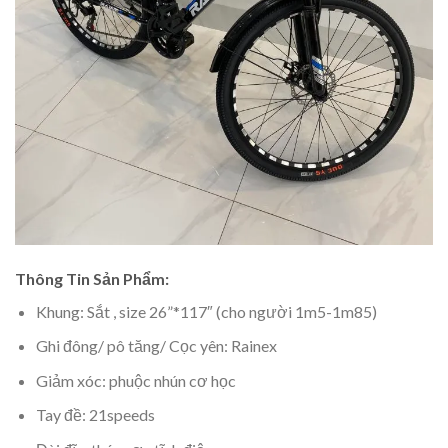
Thông Tin Sản Phẩm:
Khung: Sắt , size 26”*117″ (cho người 1m5-1m85)
Ghi đông/ pô tăng/ Cọc yên: Rainex
Giảm xóc: phuộc nhún cơ học
Tay đề: 21speeds