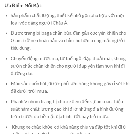
Ưu Điểm Nổi Bật:
Sản phẩm chất lượng, thiết kế nhỏ gọn phù hợp với mọi
loại vóc dáng người Châu Á.
Được trang bị baga chắn bùn, đèn gắn cọc yên khiến cho
Giant trở nên hoàn hảo và chỉn chu hơn trong mắt người
tiêu dùng.
Chuyển động mượt mà, tư thế ngồi đạp thoải mái, khung
sườn chắc chắn khiến cho người đạp yên tâm hơn khi đi
đường dài.
Màu sắc cuốn hút, được phủ sơn bóng không gây rỉ sét khi
để dưới trời mưa.
Phanh V nhôm trang bị cho xe đem đến sự an toàn , hiệu
suất hãm chất lượng cao khi đi ở những địa hình đường
trơn trượt do bề mặt địa hình ướt hay trời mưa.
Khung xe chắc khỏe, có khả năng chịu va đập tốt khi đi ở