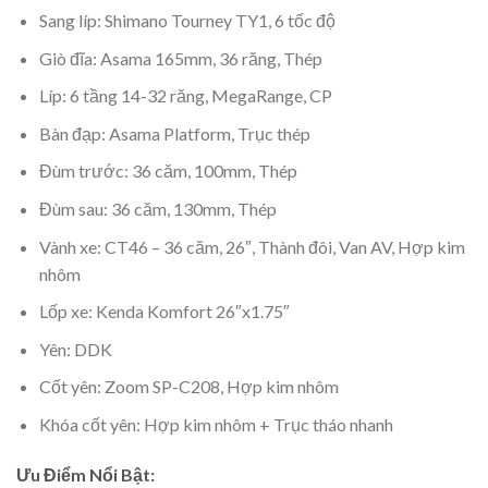
Sang líp: Shimano Tourney TY1, 6 tốc độ
Giò đĩa: Asama 165mm, 36 răng, Thép
Líp: 6 tầng 14-32 răng, MegaRange, CP
Bàn đạp: Asama Platform, Trục thép
Đùm trước: 36 căm, 100mm, Thép
Đùm sau: 36 căm, 130mm, Thép
Vành xe: CT46 – 36 căm, 26″, Thành đôi, Van AV, Hợp kim
nhôm
Lốp xe: Kenda Komfort 26″x1.75″
Yên: DDK
Cốt yên: Zoom SP-C208, Hợp kim nhôm
Khóa cốt yên: Hợp kim nhôm + Trục tháo nhanh
Ưu Điểm Nổi Bật: