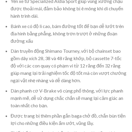
Yên xe từ Specialized Aldia Sport giúp vùng xương chậu
được thoải mái, đảm bảo không bị ê mông khi di chuyển
hành trình dài.
Bánh xe có độ lì cao, bám đường tốt để bạn dễ lướt trên
địa hình bằng phẳng, không trơn trượt ở những đoạn
đường xấu
Dàn truyền động Shimano Tourney, với bộ chainset bao
gồm dây xích 28, 38 và 48 răng khớp, bộ cassette 7-tốc
độ với các con quay có phạm vi từ 12 răng đến 32 răng
giúp mang lại trải nghiệm tốc độ tốt mà còn vượt chướng
ngại vật nhẹ nhàng và dễ dàng hơn.
Dàn phanh cơ V-Brake vô cùng phổ thông, với lực phanh
mạnh mẽ, dễ sử dụng chắc chắn sẽ mang lại cảm giác an
toàn nhất cho bạn.
Được trang bị thêm phần gắn baga chở đồ, chắn bùn tiện
lợi cho những điều kiện ẩm ướt, vũng lầy.