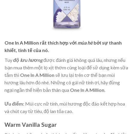
One In A Million rất thích hợp với
mùa hè
bởi sự thanh
khiết, tinh tế của nó.
Tuy
độ lưu hương
được đánh giá không quá lâu, nhưng nếu
bạn mua thêm một lọ xịt thơm cùng loại để sử dụng kèm sữa
tắm thì
One In A Million
sẽ lưu lại trên cơ thể bạn mùi
hương lâu hơn đó nhé. Những cô gái nữ tính ơi, hãy đừng
ngại ngần thể hiện bản thân qua
One In A Million
.
Ưu điểm:
Mùi cực nữ tính, mùi hương độc đáo kết hợp hoa
và chút cay từ tiêu, độ lan tỏa cao.
Warm Vanilla Sugar