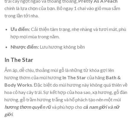
trái cây ngọt ngào và thoang thoảng,
Pretty As A Peach
chính là lựa chọn của bạn. Bỏ ngay 1 chai vào giỏ mua sắm
trong lần tới nha.
Ưu điểm:
Cải thiện tâm trạng, nhẹ nhàng và tươi mát, phù
hợp mọi mùa trong năm.
Nhược điểm:
Lưu hương không bền
In The Star
Ấm áp, dễ chịu, thoảng mùi gỗ là những từ khóa gợi lên
hương thơm của mùi hương
In The Star
của hãng
Bath &
Body Works
. Đặc biệt do mùi hương này không quá thiên về
hoa cỏ hay cây trái. Sự kết hợp của hoa sao, xạ hương, gỗ đàn
hương, gỗ trầm hương trắng và hổ phách tạo nên một mùi
hương thơm quyến rũ
và phù hợp cho
cả nam giới và nữ
giới
.