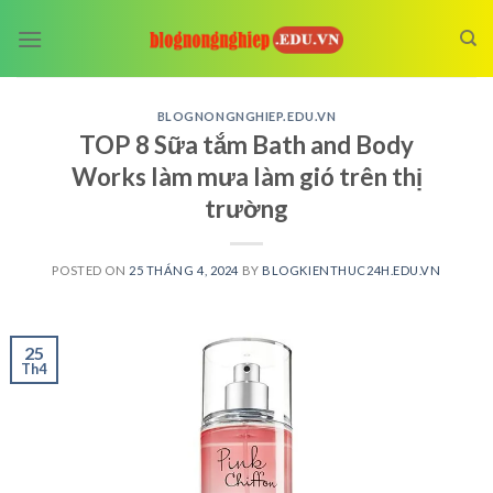
Skip
to
content
BLOGNONGNGHIEP.EDU.VN
TOP 8 Sữa tắm Bath and Body
Works làm mưa làm gió trên thị
trường
POSTED ON
25 THÁNG 4, 2024
BY
BLOGKIENTHUC24H.EDU.VN
25
Th4