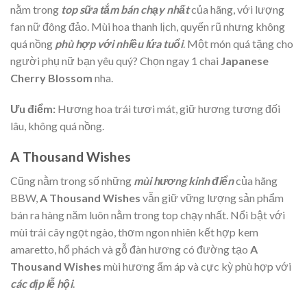
nằm trong
top sữa tắm bán chạy nhất
của hãng, với lượng
fan nữ đông đảo. Mùi hoa thanh lịch, quyến rũ nhưng không
quá nồng
phù hợp với
nhiều lứa tuổi
. Một món quá tặng cho
người phụ nữ bạn yêu quý? Chọn ngay 1 chai
Japanese
Cherry Blossom
nha.
Ưu điểm:
Hương hoa trái tươi mát, giữ hương tương đối
lâu, không quá nồng.
A Thousand Wishes
Cũng nằm trong số những
mùi hương
kinh điển
của hãng
BBW,
A Thousand Wishes
vẫn giữ vững lượng sản phẩm
bán ra hàng năm luôn nằm trong top chạy nhất. Nổi bật với
mùi trái cây ngọt ngào, thơm ngon nhiên kết hợp kem
amaretto, hổ phách và gỗ đàn hương có đường tạo
A
Thousand Wishes
mùi hương ấm áp và cực kỳ phù hợp với
các dịp lễ hội
.