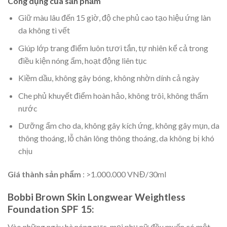
Công dụng của sản phẩm
Giữ màu lâu đến 15 giờ, độ che phủ cao tạo hiệu ứng làn
da không tì vết
Giúp lớp trang điểm luôn tươi tắn, tự nhiên kể cả trong
điều kiện nóng ẩm, hoạt động liên tục
Kiềm dầu, không gây bóng, không nhờn dính cả ngày
Che phủ khuyết điểm hoàn hảo, không trôi, không thấm
nước
Dưỡng ẩm cho da, không gây kích ứng, không gây mụn, da
thông thoáng, lỗ chân lông thông thoáng, da không bị khó
chịu
Giá thành sản phẩm
: >1.000.000 VNĐ/30ml
Bobbi Brown Skin Longwear Weightless
Foundation SPF 15:
Vào những ngày hè nóng nực, mọi phụ nữ đều muốn có một