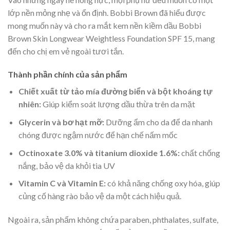
lớp nền mỏng nhẹ và ổn định. Bobbi Brown đã hiểu được
mong muốn này và cho ra mắt kem nền kiềm dầu Bobbi
Brown Skin Longwear Weightless Foundation SPF 15, mang
đến cho chị em vẻ ngoài tươi tắn.
Thành phần chính của sản phẩm
Chiết xuất từ tảo mía đường biển và bột khoáng tự
nhiên:
Giúp kiểm soát lượng dầu thừa trên da mặt
Glycerin và bơ hạt mỡ:
Dưỡng ẩm cho da để da nhanh
chóng được ngậm nước để hạn chế nấm mốc
Octinoxate 3.0% và titanium dioxide 1.6%:
chất chống
nắng, bảo vệ da khỏi tia UV
Vitamin C và Vitamin E:
có khả năng chống oxy hóa, giúp
củng cố hàng rào bảo vệ da một cách hiệu quả.
Ngoài ra, sản phẩm không chứa paraben, phthalates, sulfate,