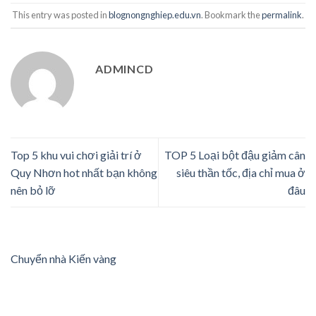
This entry was posted in
blognongnghiep.edu.vn
. Bookmark the
permalink
.
ADMINCD
Top 5 khu vui chơi giải trí ở
TOP 5 Loại bột đậu giảm cân
Quy Nhơn hot nhất bạn không
siêu thần tốc, địa chỉ mua ở
nên bỏ lỡ
đâu
Chuyển nhà Kiến vàng