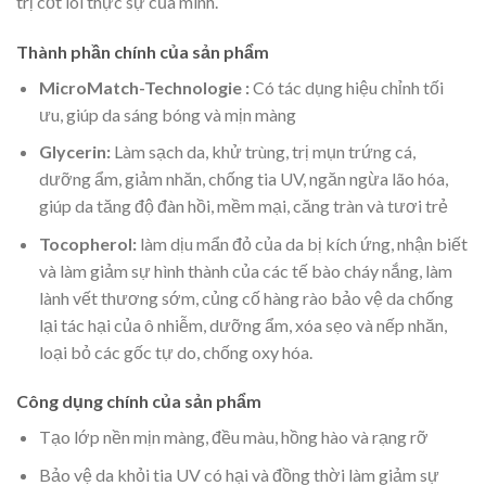
trị cốt lõi thực sự của mình.
Thành phần chính của sản phẩm
MicroMatch-Technologie :
Có tác dụng hiệu chỉnh tối
ưu, giúp da sáng bóng và mịn màng
Glycerin:
Làm sạch da, khử trùng, trị mụn trứng cá,
dưỡng ẩm, giảm nhăn, chống tia UV, ngăn ngừa lão hóa,
giúp da tăng độ đàn hồi, mềm mại, căng tràn và tươi trẻ
Tocopherol:
làm dịu mẩn đỏ của da bị kích ứng, nhận biết
và làm giảm sự hình thành của các tế bào cháy nắng, làm
lành vết thương sớm, củng cố hàng rào bảo vệ da chống
lại tác hại của ô nhiễm, dưỡng ẩm, xóa sẹo và nếp nhăn,
loại bỏ các gốc tự do, chống oxy hóa.
Công dụng chính của sản phẩm
Tạo lớp nền mịn màng, đều màu, hồng hào và rạng rỡ
Bảo vệ da khỏi tia UV có hại và đồng thời làm giảm sự