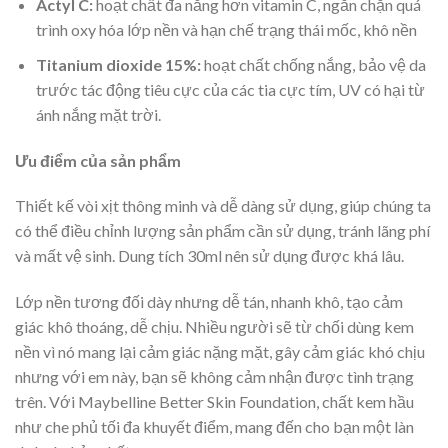
Actyl C:
hoạt chất đa năng hơn vitamin C, ngăn chặn quá
trình oxy hóa lớp nền và hạn chế trạng thái mốc, khô nền
Titanium dioxide 15%:
hoạt chất chống nắng, bảo vệ da
trước tác động tiêu cực của các tia cực tím, UV có hại từ
ánh nắng mặt trời.
Ưu điểm của sản phẩm
Thiết kế vòi xịt thông minh và dễ dàng sử dụng, giúp chúng ta
có thể điều chỉnh lượng sản phẩm cần sử dụng, tránh lãng phí
và mất vệ sinh. Dung tích 30ml nên sử dụng được khá lâu.
Lớp nền tương đối dày nhưng dễ tán, nhanh khô, tạo cảm
giác khô thoáng, dễ chịu. Nhiều người sẽ từ chối dùng kem
nền vì nó mang lại cảm giác nặng mặt, gây cảm giác khó chịu
nhưng với em này, bạn sẽ không cảm nhận được tình trạng
trên. Với Maybelline Better Skin Foundation, chất kem hầu
như che phủ tối đa khuyết điểm, mang đến cho bạn một làn