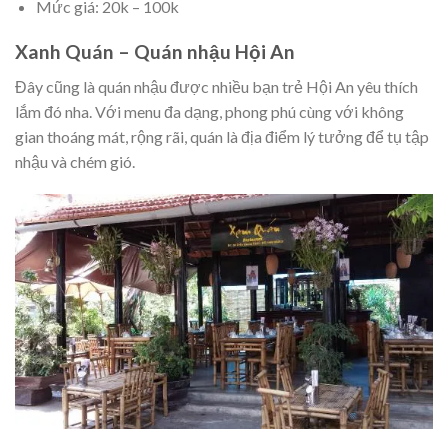
Mức giá: 20k – 100k
Xanh Quán – Quán nhậu Hội An
Đây cũng là quán nhậu được nhiều bạn trẻ Hội An yêu thích
lắm đó nha. Với menu đa dạng, phong phú cùng với không
gian thoáng mát, rộng rãi, quán là địa điểm lý tưởng để tụ tập
nhậu và chém gió.