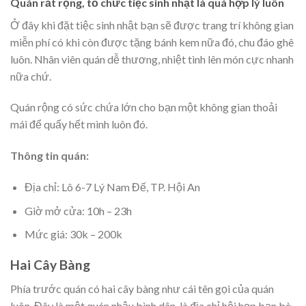
Quán rất rộng, tổ chức tiệc sinh nhật là quá hợp lý luôn
Ở đây khi đặt tiệc sinh nhật bạn sẽ được trang trí không gian
miễn phí có khi còn được tặng bánh kem nữa đó, chu đáo ghê
luôn. Nhân viên quán dễ thương, nhiệt tình lên món cực nhanh
nữa chứ.
Quán rộng có sức chứa lớn cho bạn một không gian thoải
mái để quẩy hết mình luôn đó.
Thông tin quán:
Địa chỉ: Lô 6-7 Lý Nam Đế, TP. Hội An
Giờ mở cửa: 10h – 23h
Mức giá: 30k – 200k
Hai Cây Bàng
Phía trước quán có hai cây bàng như cái tên gọi của quán
luôn. Đây là một quán nhậu bình dân, là địa chỉ hội họp bạn bè