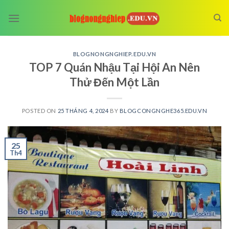
Skip
to
content
BLOGNONGNGHIEP.EDU.VN
TOP 7 Quán Nhậu Tại Hội An Nên
Thử Đến Một Lần
POSTED ON
25 THÁNG 4, 2024
BY
BLOGCONGNGHE365.EDU.VN
25
Th4