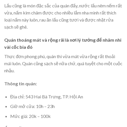
Lẩu cũng là món đặc sắc của quán đấy, nước lẩu nêm nếm rất
vừa, nấm kim châm được cho nhiều lắm nha mình rất thích
loại nấm này luôn, rau ăn lẩu cũng tươi và được nhặt rửa
sạch sẽ ghê.
Quán thoáng mát và rộng rãi là nơi lý tưởng để nhâm nhi
vài cốc bia đó
Thực đơn phong phú, quán thì vừa mát vừa rộng rất thoải
mái luôn. Quán cũng sạch sẽ nữa chứ, quá tuyệt cho một cuộc
nhậu.
Thông tin quán:
Địa chỉ: 543 Hai Bà Trưng, TP. Hội An
Giờ mở cửa: 10h – 23h
Mức giá: 20k – 100k