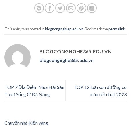
This entry was posted in
blognongnghiep.edu.vn
. Bookmark the
permalink
.
BLOGCONGNGHE365.EDU.VN
blogcongnghe365.edu.vn
TOP 7 Địa Điểm Mua Hải Sản
TOP 12 loại son dưỡng có
Tươi Sống Ở Đà Nẵng
màu tốt nhất 2023
Chuyển nhà Kiến vàng