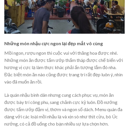
Những món nhậu cực ngon lại đẹp mắt vô cùng
Mồi ngon, rượu ngon thì cuộc vui với thăng hoa được nhé.
Những món ăn được tẩm ướp thấm tháp được chế biến với
hương vị cực lạ làm thực khác phải ấn tượng lắm đó nha.
Đặc biệt món ăn nào cũng được trang trí rất đẹp luôn ý, nhìn
vào đã muốn ăn rồi.
Là quán nhậu bình dân nhưng cung cách phục vụ, món ăn
được bày trí công phu, sang chảnh cực kỳ luôn. Đồ nướng
được tẩm ướp đậm vị, thơm và ngon số dách. Menu quán đa
dạng với các loại mồi nhậu lạ và xịn sò như thịt cừu, bò Úc
nướng, có cả đồ uống cho bạn nhiều sự lựa chọn hơn.