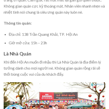
Không gian quán cực kỳ thoáng mát. Nhân viên nhanh nhẹn và
nhiệt tình nói chung là siêu ưng quán này luôn nè.
Thông tin quán:
Địa chỉ: 138 Trần Quang Khải, TP. Hội An
Giờ mở cửa: 15h – 23h
Là Nhà Quán
Khi đến Hội An muốn đi nhậu thì Là Nhà Quán là địa điểm lý
tưởng dành cho mọi người nè. Không gian quán rộng rãi sẽ
thổi bùng cuộc vui của du khách đấy.