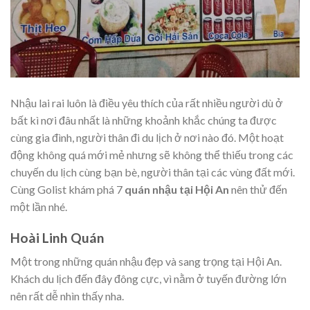
Nhậu lai rai luôn là điều yêu thích của rất nhiều người dù ở
bất kì nơi đâu nhất là những khoảnh khắc chúng ta được
cùng gia đình, người thân đi du lịch ở nơi nào đó. Một hoạt
động không quá mới mẻ nhưng sẽ không thể thiếu trong các
chuyến du lịch cùng bạn bè, người thân tại các vùng đất mới.
Cùng Golist khám phá 7
quán nhậu tại Hội An
nên thử đến
một lần nhé.
Hoài Linh Quán
Một trong những quán nhậu đẹp và sang trọng tại Hội An.
Khách du lịch đến đây đông cực, vì nằm ở tuyến đường lớn
nên rất dễ nhìn thấy nha.