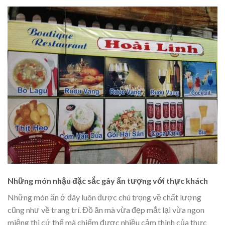
Những món nhậu đặc sắc gây ấn tượng với thực khách
Những món ăn ở đây luôn được chú trọng về chất lượng
cũng như về trang trí. Đồ ăn mà vừa đẹp mắt lại vừa ngon
miệng thì cứ thế mà chiếm được nhiều cảm thình của thực