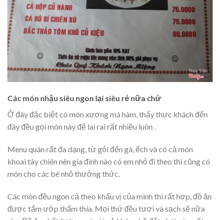
Các món nhậu siêu ngon lại siêu rẻ nữa chứ
Ở đây đặc biệt có món xương má hàm, thấy thực khách đến
đây đều gọi món này để lai rai rất nhiều luôn .
Menu quán rất đa dạng, từ gỏi đến gà, ếch và có cả món
khoai tây chiên nên gia đình nào có em nhỏ đi theo thì cũng có
món cho các bé nhỏ thưởng thức.
Các món đều ngon cả theo khẩu vị của mình thì rất hợp, đồ ăn
được tẩm ướp thấm thía. Mọi thứ đều tươi và sạch sẽ nữa