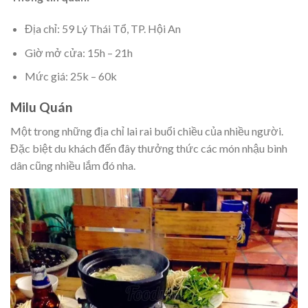
Địa chỉ: 59 Lý Thái Tổ, TP. Hội An
Giờ mở cửa: 15h – 21h
Mức giá: 25k – 60k
Milu Quán
Một trong những địa chỉ lai rai buổi chiều của nhiều người.
Đặc biệt du khách đến đây thưởng thức các món nhậu bình
dân cũng nhiều lắm đó nha.