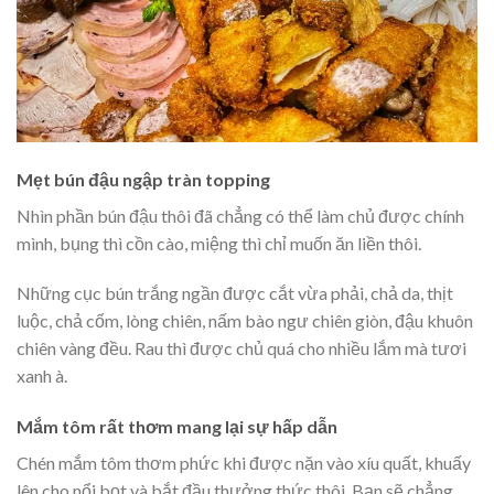
Mẹt bún đậu ngập tràn topping
Nhìn phần bún đậu thôi đã chẳng có thể làm chủ được chính
mình, bụng thì cồn cào, miệng thì chỉ muốn ăn liền thôi.
Những cục bún trắng ngần được cắt vừa phải, chả da, thịt
luộc, chả cốm, lòng chiên, nấm bào ngư chiên giòn, đậu khuôn
chiên vàng đều. Rau thì được chủ quá cho nhiều lắm mà tươi
xanh à.
Mắm tôm rất thơm mang lại sự hấp dẫn
Chén mắm tôm thơm phức khi được nặn vào xíu quất, khuấy
lên cho nổi bọt và bắt đầu thưởng thức thôi. Bạn sẽ chẳng