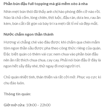
Phần bún đậu full topping mà giá mềm xèo à nha
Nhìn mẹt bún thôi đã thấy anh chị hào phóng đến cỡ nào rồi.
Nào là chả cốm, lòng chiên, thịt luộc, đậu rán, dưa leo, rau ăn
kèm, bún cắt rất gọn và bày trí ra mẹt rất tỉ mỉ và đẹp mắt.
Nước chấm ngon thần thánh
Hương vị chẳng chê vào đâu được khi chấm qua chén mắm
tôm ngon thần sầu được pha theo công thức riêng của quán.
Đặc biệt quán có thêm vài cục nem chua vào phần bún đậu
nên ăn rất thích chua chua, cay cay. Phải nói bún đậu ở đây là
ngon hết sẩy đấy nhé, thử ngay đi mọi người ơi.
Chủ quán nhiệt tình, thân thiện và rất cởi mở. Phục vụ cực kì
chu đáo luôn.
Thông tin quán
:
Giờ mở cửa
: 10h00 – 22h00