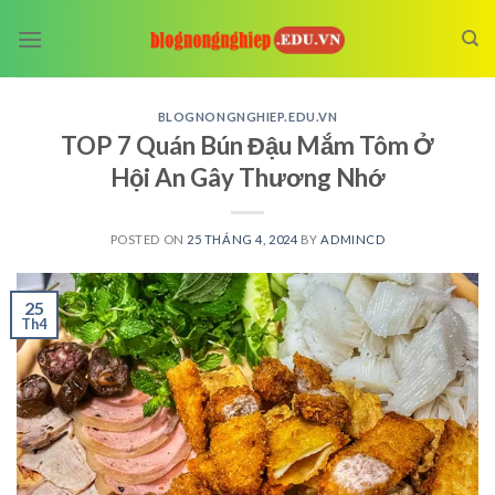
Skip
to
content
BLOGNONGNGHIEP.EDU.VN
TOP 7 Quán Bún Đậu Mắm Tôm Ở
Hội An Gây Thương Nhớ
POSTED ON
25 THÁNG 4, 2024
BY
ADMINCD
25
Th4