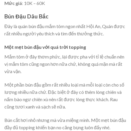
Mức giá
: 10K – 60K
Bún Đậu Dâu Bắc
Đây là quán bún đậu mắm tôm ngon nhất Hội An, Quán được
rất nhiều người yêu thích và tìm đến thưởng thức.
Một mẹt bún đậu với quá trời topping
Mắm tôm ở đây thơm phức, lại được pha với tỉ lệ chuẩn nên
vị mắm tôm cũng ngon hơn nữa chứ, không quá mặn mà rất
vừa vặn.
Một phần bún đậu gồm rất nhiều loại mà mỗi loại còn cho số
lượng nhiều nữa chứ. Đặc biệt ở đây có thêm lòng chiên và
nấm bào ngư chiên xù nên rất được lòng thực khách. Rau
cũng tươi xanh và sạch sẽ nữa.
Bún cắt hơi nhỏ nhưng mà vừa miệng mình. Một mẹt bún đậu
đầy đủ topping khiến bạn no căng bụng luôn đấy nhé.