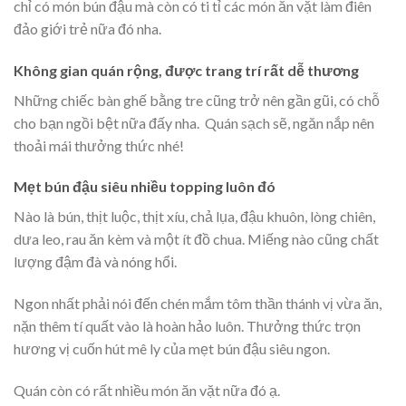
chỉ có món bún đậu mà còn có ti tỉ các món ăn vặt làm điên
đảo giới trẻ nữa đó nha.
Không gian quán rộng, được trang trí rất dễ thương
Những chiếc bàn ghế bằng tre cũng trở nên gần gũi, có chỗ
cho bạn ngồi bệt nữa đấy nha. Quán sạch sẽ, ngăn nắp nên
thoải mái thưởng thức nhé!
Mẹt bún đậu siêu nhiều topping luôn đó
Nào là bún, thịt luộc, thịt xíu, chả lụa, đậu khuôn, lòng chiên,
dưa leo, rau ăn kèm và một ít đồ chua. Miếng nào cũng chất
lượng đậm đà và nóng hổi.
Ngon nhất phải nói đến chén mắm tôm thần thánh vị vừa ăn,
nặn thêm tí quất vào là hoàn hảo luôn. Thưởng thức trọn
hương vị cuốn hút mê ly của mẹt bún đậu siêu ngon.
Quán còn có rất nhiều món ăn vặt nữa đó ạ.