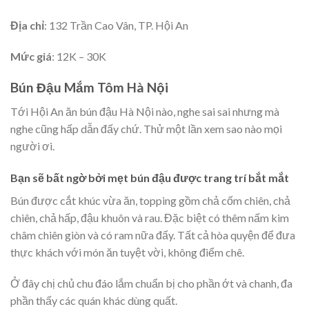
Địa chỉ
: 132 Trần Cao Vân, TP. Hội An
Mức giá
: 12K – 30K
Bún Đậu Mắm Tôm Hà Nội
Tới Hội An ăn bún đậu Hà Nội nào, nghe sai sai nhưng mà
nghe cũng hấp dẫn đấy chứ. Thử một lần xem sao nào mọi
người ơi.
Bạn sẽ bất ngờ bởi mẹt bún đậu được trang trí bắt mắt
Bún được cắt khúc vừa ăn, topping gồm chả cốm chiên, chả
chiên, chả hấp, đậu khuôn và rau. Đặc biệt có thêm nấm kim
châm chiên giòn và có ram nữa đấy. Tất cả hòa quyện để đưa
thực khách với món ăn tuyệt vời, không điểm chê.
Ở đây chị chủ chu đáo lắm chuẩn bị cho phần ớt và chanh, đa
phần thấy các quán khác dùng quất.