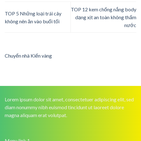
TOP 12 kem chống nắng body
TOP 5 Những loại trái cây
dạng xịt an toàn không thấm
không nên ăn vào buổi tối
nước
Chuyển nhà Kiến vàng
Lorem ipsum dolor sit amet, consectetuer adipiscing elit, sed
diam nonummy nibh euismod tincidunt ut laoreet dolore
magna aliquam erat volutpat.
Menu link 1