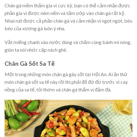
Chân gà mềm thấm gia vị cực kỳ, bạn có thể cảm nhận được
phần gia vị được nêm nếm và tẩm ướp vào chân gà rất kỹ.
Nhai nát được cả phần chân gà và cảm nhận vị ngọt ngọt, béo
béo của xương gà luôn ý nha.
Vắt miếng chanh vào nước dùng và chấm cùng bánh mì nóng,
giòn ta nói nhức cặp nách ghê.
Chân Gà Sốt Sa Tế
Một trong những món chân gà gây sốt tại Hội An. Ai ăn thử
món chân gà sốt sa tế này rồi thì phải đổ đứ đừ trước vị cay
nồng của sa tế, tỏi thơm và chân gà thấm vị đậm đà.