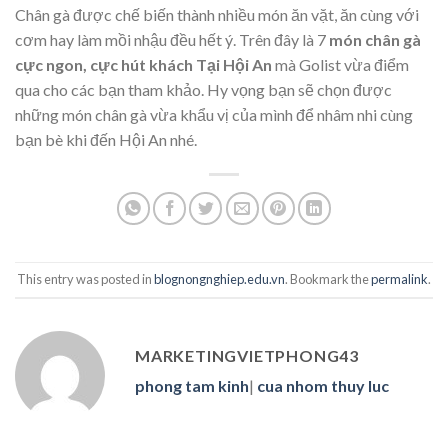
Chân gà được chế biến thành nhiều món ăn vặt, ăn cùng với
cơm hay làm mồi nhậu đều hết ý. Trên đây là 7
món chân gà
cực ngon, cực hút khách Tại Hội An
mà Golist vừa điểm
qua cho các bạn tham khảo. Hy vọng bạn sẽ chọn được
những món chân gà vừa khẩu vị của mình để nhâm nhi cùng
bạn bè khi đến Hội An nhé.
This entry was posted in
blognongnghiep.edu.vn
. Bookmark the
permalink
.
MARKETINGVIETPHONG43
phong tam kinh
|
cua nhom thuy luc