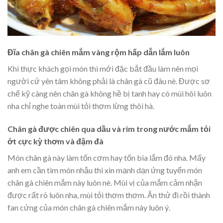
Đĩa chân gà chiên mắm vàng rộm hấp dẫn lắm luôn
Khi thực khách gọi món thì mới đặc bắt đầu làm nên mọi
người cứ yên tâm không phải là chân gà cũ đâu nè. Được sơ
chế kỹ càng nên chân gà không hề bị tanh hay có mùi hôi luôn
nha chỉ nghe toàn mùi tỏi thơm lừng thôi hà.
Chân gà được chiên qua dầu và rim trong nước mắm tỏi
ớt cực kỳ thơm và đậm đà
Món chân gà này làm tốn cơm hay tốn bia lắm đó nha. Mấy
anh em cần tìm món nhậu thì xin mạnh dạn ứng tuyển món
chân gà chiên mắm này luôn nè. Mùi vị của mắm cảm nhận
được rất rõ luôn nha, mùi tỏi thơm thơm. Ăn thử đi rồi thành
fan cứng của món chân gà chiên mắm này luôn ý.