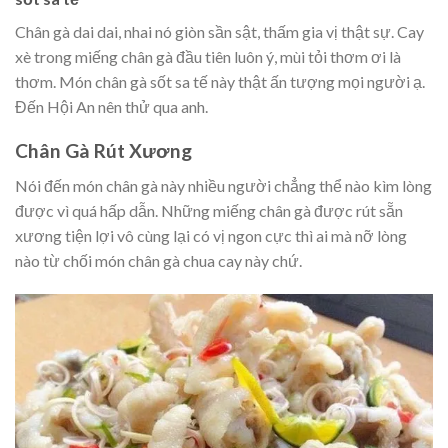
Chân gà dai dai, nhai nó giòn sần sật, thấm gia vị thật sự. Cay
xè trong miếng chân gà đầu tiên luôn ý, mùi tỏi thơm ơi là
thơm. Món chân gà sốt sa tế này thật ấn tượng mọi người ạ.
Đến Hội An nên thử qua anh.
Chân Gà Rút Xương
Nói đến món chân gà này nhiều người chẳng thể nào kìm lòng
được vì quá hấp dẫn. Những miếng chân gà được rút sẵn
xương tiện lợi vô cùng lại có vị ngon cực thì ai mà nỡ lòng
nào từ chối món chân gà chua cay này chứ.