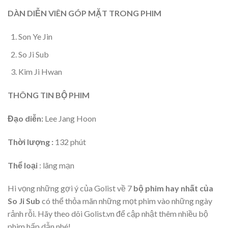
DÀN DIỄN VIÊN GÓP MẶT TRONG PHIM
Son Ye Jin
So Ji Sub
Kim Ji Hwan
THÔNG TIN BỘ PHIM
Đạo diễn:
Lee Jang Hoon
Thời lượng :
132 phút
Thể loại
: lãng mạn
Hi vọng những gợi ý của Golist về 7
bộ phim hay nhất của
So Ji Sub
có thể thỏa mãn những mọt phim vào những ngày
rảnh rỗi. Hãy theo dõi Golist.vn để cập nhật thêm nhiều bộ
phim hấp dẫn nhé!