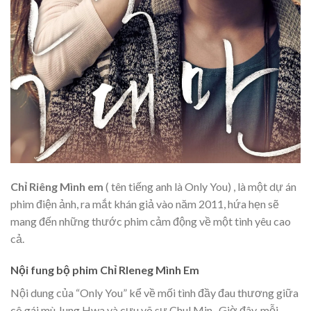
Chỉ Riêng Mình em
( tên tiếng anh là Only You) , là một dự án
phim điện ảnh, ra mắt khán giả vào năm 2011, hứa hẹn sẽ
mang đến những thước phim cảm động về một tình yêu cao
cả.
Nội fung bộ phim Chỉ RIeneg Mình Em
Nội dung của “Only You” kể về mối tình đầy đau thương giữa
cô gái mù Jung Hwa và cựu võ sư Chul Min . Giờ đây, mỗi