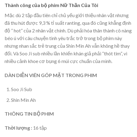
Thành công của bộ phim Nữ Thần Của Tôi
Mặc dù 2 tập đầu tiên chỉ chủ yếu giới thiệu nhân vật nhưng
đã thu hút được 9,3 % tỉ suất ranting, qua đó cũng khẳng định
độ ” hot” của 2 nhân vật chính. Dù phải hóa thân thành cô nàng
béo ú với câu chuyện tình yêu trắc trở trong bộ phim này
nhưng nhan sắc trẻ trung của Shin Min Ah vẫn không hề thay
đổi. Và Soo Ji sub nhiều lần khiến khán giả phải “thót tim”, vì
nhiều cảnh khoe cơ bụng 6 múi cực chuẩn của mình.
DÀN DIỄN VIÊN GÓP MẶT TRONG PHIM
Soo Ji Sub
Shin Min Ah
THÔNG TIN BỘ PHIM
Thời lượng :
16 tập