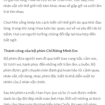
nhân vật với thế giới nội tâm khác nhau sẽ gặp gỡ và sưởi ấm
trái tim nhau.
Chul Min sống khép kín cách biệt với thế giới do quá khứ đau
lòng, trong khi Jung Hwa luôn lạc quan, vui vẻ và yêu đời dù bị
bệnh. Hai con người tưởng chừng đối lập lại hòa hợp đến
bất ngờ.
Thành công của bộ phim Chỉ Riêng Mình Em
Bộ phim đưa người xem đi qua biết bao cung bậc cảm xúc,
từ tươi vui, hạnh phúc đến những nốt trầm ấm, u buồn. Bộ
phim được giới chuyên môn đánh giá hoàn hảo từ cảnh quay,
nhân vật, nội dung, nhạc phim đặc biệt là khả diễn xuất tự
nhiên của 2 nhân vật chính.
Sau khi phim ra mắt, Han Hyo-joo và So Ji-sub được mệnh
danh là cặp đôi đẹp nhất màn ảnh Hàn. Đối với những ai thích
tình cảm lãng mạn thương hiệu Hàn Quốc thì xem bộ phim