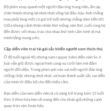
Bộ phim xoay quanh một người đàn ông trung niên, ấm áp,
chân thành nhưng lại nhút nhát sống tại đảo Jeju. Anh chẳng
may phải lòng một cô gái trẻ tuổi nhưng chẳng dám tiến tới.
Giữa khung cảnh thiên nhiên thơ mộng, nên thơ, cuối cùng họ
đến được với nhau, trao cho nhau thứ tình cảm bình dị mà
mình hằng mong ước.
Cặp diễn viên trai tài gái sắc khiến người xem thích thú
Ở độ tuổi ngoài 40, nhưng nam rapper kiêm diễn viên So Ji
Sub vẫn giữ được ngoại hình cùng nụ cười làm mê đắm
người đối diện. Trong phim anh vào vai một người đàn ông
chững chặc nhưng nhút nhát, và hoàn thành xuất sắc vai diễn
của mình từ điệu bộ cho đến biểu cảm.
Bạn diễn của nam diễn viên là cô nàng trẻ trung kém 15 tuổi
Kim Ji Won hứa hẹn sẽ mang đến cho khán giả những canh
quay trọn vẹn, hoàn hảo.