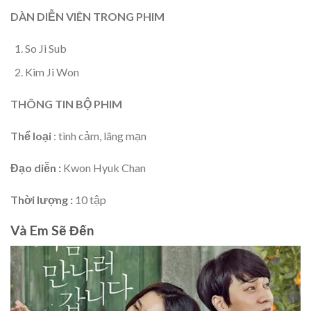
DÀN DIỄN VIÊN TRONG PHIM
So Ji Sub
Kim Ji Won
THÔNG TIN BỘ PHIM
Thể loại
: tình cảm, lãng mạn
Đạo diễn :
Kwon Hyuk Chan
Thời lượng :
10 tập
Và Em Sẽ Đến