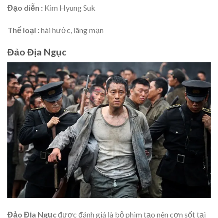
Đạo diễn :
Kim Hyung Suk
Thể loại :
hài hước, lãng mạn
Đảo Địa Ngục
Đảo Địa Ngục
được đánh giá là bộ phim tạo nên cơn sốt tại