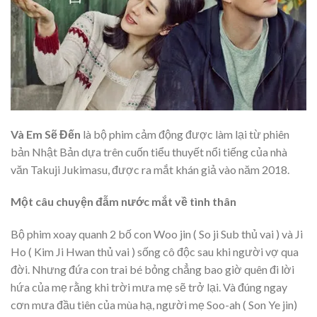
Và Em Sẽ Đến
là bộ phim cảm động được làm lại từ phiên
bản Nhật Bản dựa trên cuốn tiểu thuyết nổi tiếng của nhà
văn Takuji Jukimasu, được ra mắt khán giả vào năm 2018.
Một câu chuyện đẫm nước mắt về tình thân
Bộ phim xoay quanh 2 bố con Woo jin ( So ji Sub thủ vai ) và Ji
Ho ( Kim Ji Hwan thủ vai ) sống cô độc sau khi người vợ qua
đời. Nhưng đứa con trai bé bỏng chẳng bao giờ quên đi lời
hứa của mẹ rằng khi trời mưa mẹ sẽ trở lại. Và đúng ngay
cơn mưa đầu tiên của mùa hạ, người mẹ Soo-ah ( Son Ye jin)