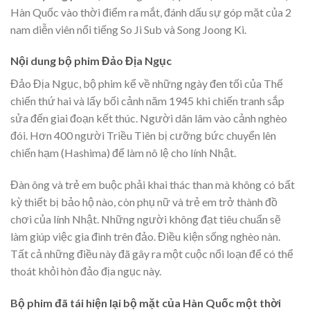
Hàn Quốc vào thời điểm ra mắt, đánh dấu sự góp mặt của 2
nam diễn viên nổi tiếng So Ji Sub và Song Joong Ki.
Nội dung bộ phim Đảo Địa Ngục
Đảo Địa Ngục, bộ phim kể về những ngày đen tối của Thế
chiến thứ hai và lấy bối cảnh năm 1945 khi chiến tranh sắp
sửa đến giai đoạn kết thúc. Người dân lâm vào cảnh nghèo
đói. Hơn 400 người Triều Tiên bị cưỡng bức chuyển lên
chiến hạm (Hashima) để làm nô lệ cho lính Nhật.
Đàn ông và trẻ em buộc phải khai thác than mà không có bất
kỳ thiết bị bảo hộ nào, còn phụ nữ và trẻ em trở thành đồ
chơi của lính Nhật. Những người không đạt tiêu chuẩn sẽ
làm giúp việc gia đình trên đảo. Điều kiện sống nghèo nàn.
Tất cả những điều này đã gây ra một cuộc nổi loạn để có thể
thoát khỏi hòn đảo địa ngục này.
Bộ phim đã tái hiện lại bộ mặt của Hàn Quốc một thời