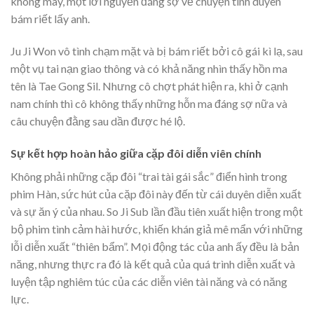
không may, một lời nguyền đáng sợ về chuyện tình duyên
bám riết lấy anh.
Ju Ji Won vô tình chạm mặt và bị bám riết bởi cô gái kì lạ, sau
một vụ tai nạn giao thông và có khả năng nhìn thấy hồn ma
tên là Tae Gong Sil. Nhưng cô chợt phát hiện ra, khi ở cạnh
nam chính thì cô không thấy những hỗn ma đáng sợ nữa và
câu chuyện đằng sau dần được hé lộ.
Sự kết hợp hoàn hảo giữa cặp đôi diễn viên chính
Không phải những cặp đôi “trai tài gái sắc” điển hình trong
phim Hàn, sức hút của cặp đôi này đến từ cái duyên diễn xuất
và sự ăn ý của nhau. So Ji Sub lần đầu tiên xuất hiện trong một
bộ phim tình cảm hài hước, khiến khán giả mê mẩn với những
lỗi diễn xuất “thiên bẩm”. Mọi động tác của anh ấy đều là bản
năng, nhưng thực ra đó là kết quả của quá trình diễn xuất và
luyện tập nghiêm túc của các diễn viên tài năng và có năng
lực.