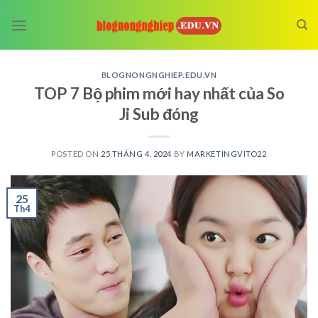
Skip
to
content
BLOGNONGNGHIEP.EDU.VN
TOP 7 Bộ phim mới hay nhất của So
Ji Sub đóng
POSTED ON
25 THÁNG 4, 2024
BY
MARKETINGVITO22
25
Th4