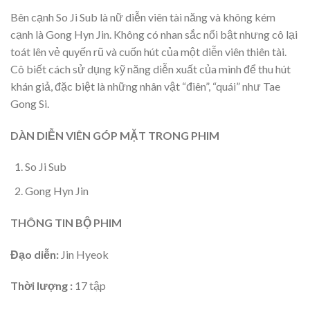
Bên cạnh So Ji Sub là nữ diễn viên tài năng và không kém
cạnh là Gong Hyn Jin. Không có nhan sắc nổi bật nhưng cô lại
toát lên vẻ quyến rũ và cuốn hút của một diễn viên thiên tài.
Cô biết cách sử dụng kỹ năng diễn xuất của mình để thu hút
khán giả, đặc biệt là những nhân vật “điên”, “quái” như Tae
Gong Si.
DÀN DIỄN VIÊN GÓP MẶT TRONG PHIM
So Ji Sub
Gong Hyn Jin
THÔNG TIN BỘ PHIM
Đạo diễn:
Jin Hyeok
Thời lượng :
17 tập