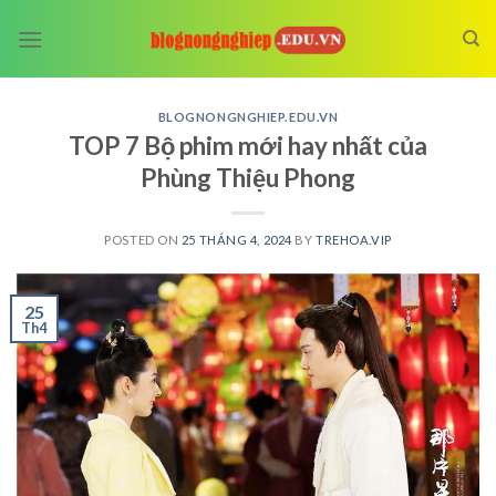
Skip
to
content
BLOGNONGNGHIEP.EDU.VN
TOP 7 Bộ phim mới hay nhất của
Phùng Thiệu Phong
POSTED ON
25 THÁNG 4, 2024
BY
TREHOA.VIP
25
Th4