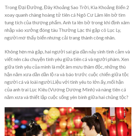
Trong Đại Đường, Đây Khoảng Sao Trời, Kia Khoảng Biển 2
xoay quanh chàng hoàng tử tiên cá Ngô Cư Lâm lên bờ tìm
tung tích của thượng phẩm. Anh ta lên bờ trong khi định xâm
nhập vào xưởng đóng tàu Thường Lạc thì gặp cô Lục Ly,
người mơ thấy biển nhưng cải trang thành công nhân.
Không hẹn mà gặp, hai người sai gia dần nảy sinh tình cảm và
viết nên câu chuyện tình yêu giữa tiên cá và người phàm. Xen
giữa tình yêu của mình là một âm mưu thâm độc, những thù
hận năm xưa dần dần lộ ra và báo trước cuộc chiến giữa tộc
người cá và loài người.Liệu với tình yêu to lớn ấy, mối hận
của anh trai Lục Kiêu (Vương Dương Minh) và nàng tiên cá
năm xưa và thiết lập cuộc sống yên bình giữa hai chủng tộc?