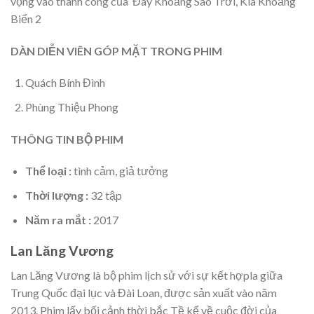
vọng vào thành công của Đây Khoảng Sao Trời, Kia Khoảng
Biển 2
DÀN DIỄN VIÊN GÓP MẶT TRONG PHIM
Quách Bính Đình
Phùng Thiệu Phong
THÔNG TIN BỘ PHIM
Thể loại :
tình cảm, giả tưởng
Thời lượng :
32 tập
Năm ra mắt :
2017
Lan Lăng Vương
Lan Lăng Vương là bộ phim lịch sử với sự kết hợpla giữa
Trung Quốc đại lục và Đài Loan, được sản xuất vào năm
2013. Phim lấy bối cảnh thời bắc Tề kể về cuộc đời của