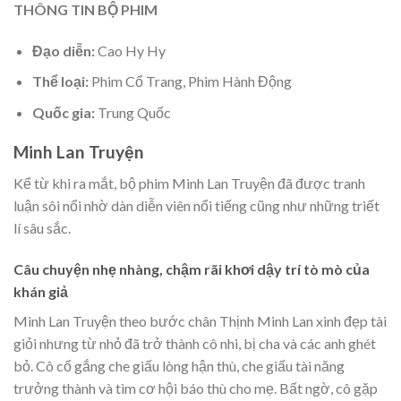
THÔNG TIN BỘ PHIM
Đạo diễn:
Cao Hy Hy
Thể loại:
Phim Cổ Trang, Phim Hành Động
Quốc gia:
Trung Quốc
Minh Lan Truyện
Kể từ khi ra mắt, bộ phim Minh Lan Truyện đã được tranh
luận sôi nổi nhờ dàn diễn viên nổi tiếng cũng như những triết
lí sâu sắc.
Câu chuyện nhẹ nhàng, chậm rãi khơi dậy trí tò mò của
khán giả
Minh Lan Truyện theo bước chân Thịnh Minh Lan xinh đẹp tài
giỏi nhưng từ nhỏ đã trở thành cô nhi, bị cha và các anh ghét
bỏ. Cô cố gắng che giấu lòng hận thù, che giấu tài năng
trưởng thành và tìm cơ hội báo thù cho mẹ. Bất ngờ, cô gặp