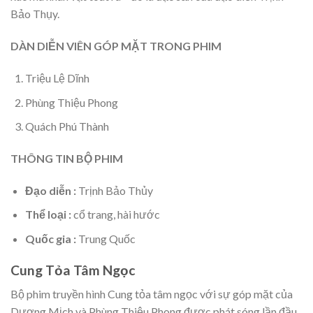
Bảo Thụy.
DÀN DIỄN VIÊN GÓP MẶT TRONG PHIM
Triệu Lệ Dĩnh
Phùng Thiệu Phong
Quách Phú Thành
THÔNG TIN BỘ PHIM
Đạo diễn :
Trịnh Bảo Thủy
Thể loại :
cổ trang, hài hước
Quốc gia :
Trung Quốc
Cung Tỏa Tâm Ngọc
Bộ phim truyền hình Cung tỏa tâm ngọc với sự góp mặt của
Dương Mịch và Phùng Thiệu Phong được phát sóng lần đầu