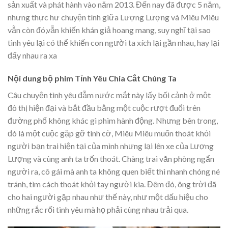
sản xuất và phát hành vào năm 2013. Đến nay đã được 5 năm,
nhưng thực hư chuyện tình giữa Lượng Lượng và Miêu Miêu
vẫn còn đó,vẫn khiến khán giả hoang mang, suy nghĩ tại sao
tình yêu lại có thể khiến con người ta xích lại gần nhau, hay lại
đẩy nhau ra xa
Nội dung bộ phim Tỉnh Yêu Chia Cắt Chúng Ta
Câu chuyện tình yêu đẫm nước mắt này lấy bối cảnh ở một
đô thị hiện đại và bắt đầu bằng một cuộc rượt đuổi trên
đường phố không khác gì phim hành động. Nhưng bên trong,
đó là một cuộc gặp gỡ tình cờ, Miêu Miêu muốn thoát khỏi
người bạn trai hiện tại của mình nhưng lại lên xe của Lượng
Lượng và cùng anh ta trốn thoát. Chàng trai văn phòng ngẩn
người ra, cô gái mà anh ta không quen biết thì nhanh chóng né
tránh, tìm cách thoát khỏi tay người kia. Đêm đó, ông trời đã
cho hai người gặp nhau như thế này, như một dấu hiệu cho
những rắc rối tình yêu mà họ phải cùng nhau trải qua.