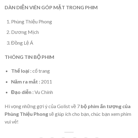
DÀN DIỄN VIÊN GÓP MẶT TRONG PHIM
Phùng Thiệu Phong
Dương Mịch
Đồng Lệ Á
THÔNG TIN BỘ PHIM
Thể loại :
cổ trang
Năm ra mắt :
2011
Đạo diễn :
Vu Chính
Hi vọng những gợi ý của Golist về 7
bộ phim ấn tượng của
Phùng Thiệu Phong
sẽ giúp ích cho bạn, chúc bạn xem phim
vui vẻ!