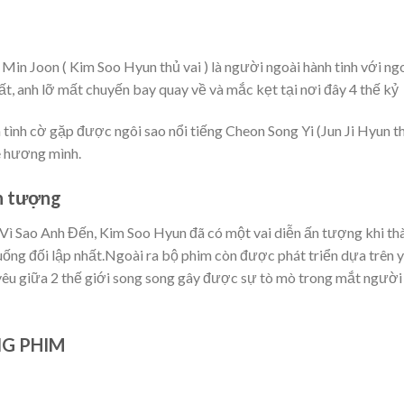
Min Joon ( Kim Soo Hyun thủ vai ) là người ngoài hành tinh với ng
ất, anh lỡ mất chuyến bay quay về và mắc kẹt tại nơi đây 4 thế kỷ
à tình cờ gặp được ngôi sao nổi tiếng Cheon Song Yi (Jun Ji Hyun t
uê hương mình.
ấn tượng
 Vì Sao Anh Đến, Kim Soo Hyun đã có một vai diễn ấn tượng khi th
huống đối lập nhất.Ngoài ra bộ phim còn được phát triển dựa trên 
 yêu giữa 2 thế giới song song gây được sự tò mò trong mắt người
NG PHIM