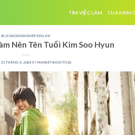
TÌM VIỆC LÀM
CUA KINH 
BLOGNONGNGHIEP.EDU.VN
àm Nên Tên Tuổi Kim Soo Hyun
N
25 THÁNG 4, 2024
BY
MARKETINGVITO26