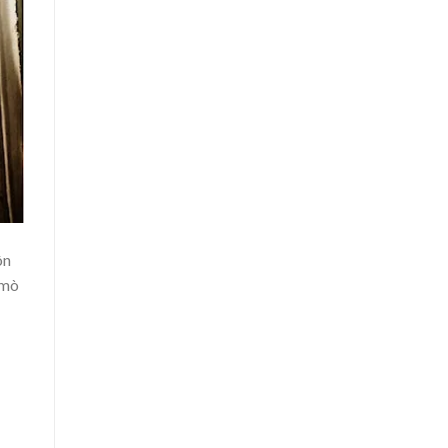
ôn
 mò