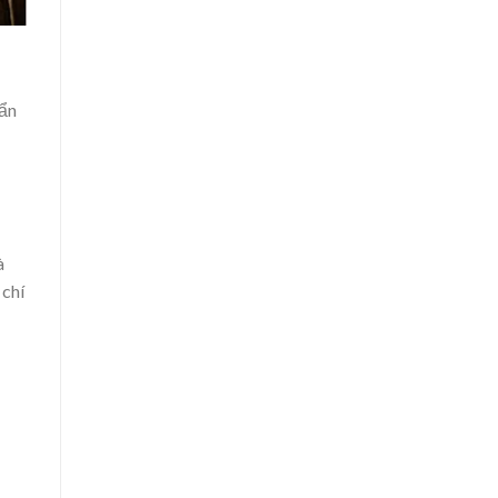
 ẩn
à
 chí