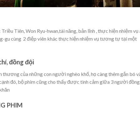
 Triều Tiên, Won Ryu-hwan,tài năng, bản lĩnh , thực hiện nhiệm vụ
g-gu cùng 2 điệp viên khác thực hiện nhiệm vụ tương tự tại một
hí, đồng đội
ình thương của những con người nghèo khổ, họ càng thêm gắn bó v
 cạnh đó, bộ phim cũng cho thấy được tình cảm giữa 3 người đồng
 khăn
NG PHIM