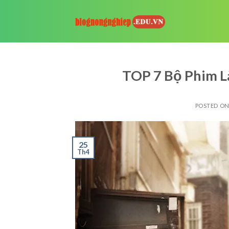
Skip
to
content
TOP 7 Bộ Phim L
POSTED O
25
Th4