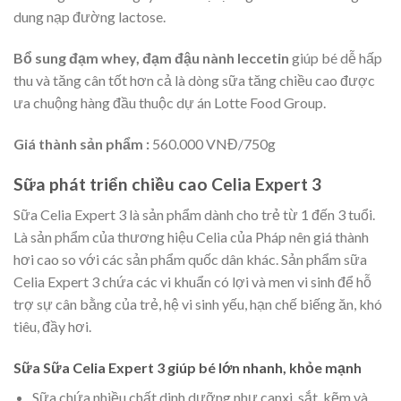
dung nạp đường lactose.
Bổ sung đạm whey, đạm đậu nành leccetin
giúp bé dễ hấp
thu và tăng cân tốt hơn cả là dòng sữa tăng chiều cao được
ưa chuộng hàng đầu thuộc dự án Lotte Food Group.
Giá thành sản phẩm :
560.000 VNĐ/750g
Sữa phát triển chiều cao Celia Expert 3
Sữa Celia Expert 3 là sản phẩm dành cho trẻ từ 1 đến 3 tuổi.
Là sản phẩm của thương hiệu Celia của Pháp nên giá thành
hơi cao so với các sản phẩm quốc dân khác. Sản phẩm sữa
Celia Expert 3 chứa các vi khuẩn có lợi và men vi sinh để hỗ
trợ sự cân bằng của trẻ, hệ vi sinh yếu, hạn chế biếng ăn, khó
tiêu, đầy hơi.
Sữa Sữa Celia Expert 3 giúp bé lớn nhanh, khỏe mạnh
Sữa chứa nhiều chất dinh dưỡng như canxi, sắt, kẽm và