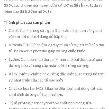
được các chuyên gia nghiên cứu kỹ lưỡng để sản xuất dành
riêng cho thị trường nước ta.
Thành phần của sản phẩm
Canxi: Canxi trong sữa gấp 3 lần các sản phẩm cùng loại
và hơn hết ở dưới dạng dễ hấp thụ.
Vitamin D3: Giữ nhiệm vụ duy trì và hỗ trợ cơ thể hấp thụ
tối đa canxi và photpho giúp xương chắc khỏe.
Lysine: Cải thiện hấp thu canxi, hạn chế bài tiết canxi qua
đường tiểu và cung cấp máu nuôi dưỡng xương.
Kẽm : Một vi chất dinh dưỡng đặc biệt quan trọng hỗ trợ
sự phát triển của các tế bào mới.
Chất xơ hòa tan FOS: Giúp hệ tiêu hóa hoạt động tốt, các
chất dinh dưỡng dễ hấp thu hơn.
Tỷ lệ protein, carbohydrate và chất béo trong sữa
Nutrient Kao thực sự lý tưởng là 13,2%: 47,3%: 39.5% cải