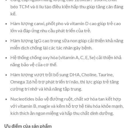
béo TCM và ô liu tạo điều kiện hấp thu giúp tăng cân đáng
kể.
Hàm lượng canxi, phốt pho và vitamin D cao giúp trẻ cao
lớn và đáp ứng nhu cầu phát triển của trẻ.
Hàm lượng IgG cao trong sữa non giúp cải thiện khả năng
miễn dịch chống lại các tác nhân gây bệnh.
Hệ thống chống oxy hóa (vitamin A, C, E, Se) cải thiện khả
năng bảo vệ của cơ thể.
Hàm lượng vượt trội bổ sung DHA, Choline, Taurine,
Omega 3,6 hỗ trợ phát triển trí não, thị lực giúp trẻ tăng
cường trí nhớ và khả năng tập trung.
Nucleotides bảo vệ đường ruột, chất xơ hòa tan kết hợp
với vitamin B, magie và kẽm hỗ trợ hệ tiêu hóa khỏe mạnh,
kích thích ăn ngon miệng và hấp thu chất dinh dưỡng.
Ưu điểm của sản phẩm