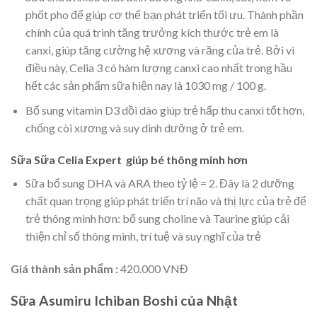
phốt pho để giúp cơ thể bạn phát triển tối ưu. Thành phần
chính của quá trình tăng trưởng kích thước trẻ em là
canxi, giúp tăng cường hệ xương và răng của trẻ. Bởi vì
điều này, Celia 3 có hàm lượng canxi cao nhất trong hầu
hết các sản phẩm sữa hiện nay là 1030 mg / 100 g.
Bổ sung vitamin D3 dồi dào giúp trẻ hấp thu canxi tốt hơn,
chống còi xương và suy dinh dưỡng ở trẻ em.
Sữa Sữa Celia Expert giúp bé thông minh hơn
Sữa bổ sung DHA và ARA theo tỷ lệ = 2. Đây là 2 dưỡng
chất quan trọng giúp phát triển trí não và thị lực của trẻ để
trẻ thông minh hơn: bổ sung choline và Taurine giúp cải
thiện chỉ số thông minh, trí tuệ và suy nghĩ của trẻ
Giá thành sản phẩm :
420.000 VNĐ
Sữa Asumiru Ichiban Boshi của Nhật