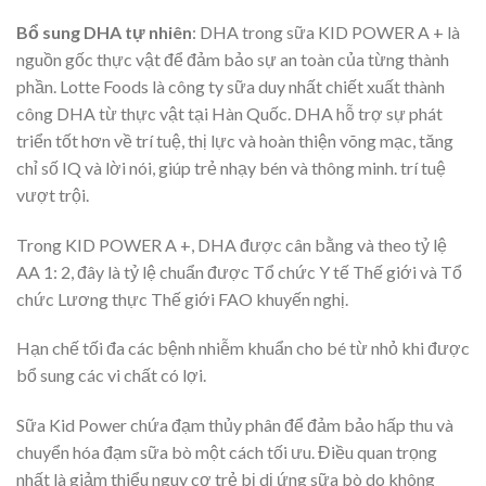
Bổ sung DHA tự nhiên
: DHA trong sữa KID POWER A + là
nguồn gốc thực vật để đảm bảo sự an toàn của từng thành
phần. Lotte Foods là công ty sữa duy nhất chiết xuất thành
công DHA từ thực vật tại Hàn Quốc. DHA hỗ trợ sự phát
triển tốt hơn về trí tuệ, thị lực và hoàn thiện võng mạc, tăng
chỉ số IQ và lời nói, giúp trẻ nhạy bén và thông minh. trí tuệ
vượt trội.
Trong KID POWER A +, DHA được cân bằng và theo tỷ lệ
AA 1: 2, đây là tỷ lệ chuẩn được Tổ chức Y tế Thế giới và Tổ
chức Lương thực Thế giới FAO khuyến nghị.
Hạn chế tối đa các bệnh nhiễm khuẩn cho bé từ nhỏ khi được
bổ sung các vi chất có lợi.
Sữa Kid Power chứa đạm thủy phân để đảm bảo hấp thu và
chuyển hóa đạm sữa bò một cách tối ưu. Điều quan trọng
nhất là giảm thiểu nguy cơ trẻ bị dị ứng sữa bò do không