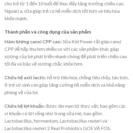
cho trẻ từ 1 đến 10 tuổi để thúc đẩy tăng trưởng chiều cao.
Ngoài ra, sữa giúp trẻ có hệ miễn dịch tốt hơn và tiêu hóa
khỏe mạnh.
Thành phần và công dụng của sản phẩm
Hàm lượng canxi CPP cao:
Sữa Kid Power rất giàu canxi
CPP dễ hấp thu hơn nhiều so với các sản phẩm khác giúp
xương của bé phát triển nhanh chóng để phát triển chiều cao
tối đa và bảo vệ xương chắc khỏe hơn.
Chứa hệ axit lactic:
hỗ trợ tiêu hóa, chống tiêu chảy, táo bón,
ở trẻ sơ sinh còn giúp tăng cường hệ miễn dịch và khả năng
phòng vệ của bé.
Chứa hệ lợi khuẩn:
được lên men từ thực vật, bao gồm các
vi khuẩn có lợi sống như trong sữa mẹ, bao gồm:
Lactobacillus, ferrmentum, Lactobacillus reuteri và
Lactobacillus reuteri 2 Real Probiotics GOS VÀ FOS.