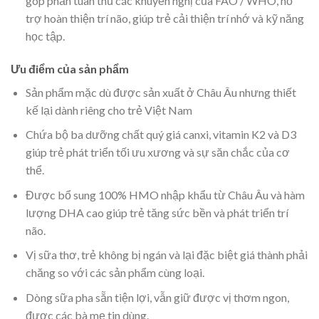
góp phần tuân thủ các khuyến nghị của FAO / WHO, hỗ
trợ hoàn thiện trí não, giúp trẻ cải thiện trí nhớ và kỹ năng
học tập.
Ưu điểm của sản phẩm
Sản phẩm mặc dù được sản xuất ở Châu Âu nhưng thiết
kế lại dành riêng cho trẻ Việt Nam
Chứa bộ ba dưỡng chất quý giá canxi, vitamin K2 và D3
giúp trẻ phát triển tối ưu xương và sự săn chắc của cơ
thể.
Được bổ sung 100% HMO nhập khẩu từ Châu Âu và hàm
lượng DHA cao giúp trẻ tăng sức bền và phát triển trí
não.
Vị sữa thơ, trẻ không bị ngán và lại đặc biệt giá thành phải
chăng so với các sản phẩm cùng loại.
Dòng sữa pha sẵn tiện lợi, vẫn giữ được vị thơm ngon,
được các bà mẹ tin dùng.