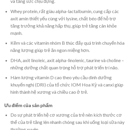
và tăng sức chịu đựng.
Whey protein, rất giàu alpha-lactalbumin, cung cấp các
axit amin thiết yếu cùng với lysine, chất béo để hỗ trợ
tăng trưởng khả năng hấp thụ, giúp trẻ tăng cân khỏe
mạnh.
Kẽm và các vitamin nhóm B thúc đẩy quá trình chuyển hóa
năng lượng giúp trẻ ăn ngon miệng hơn.
DHA, axit linoleic, axit alpha-linolenic, taurine và choline –
những dưỡng chất quan trọng hỗ trợ phát triển trí não.
Hàm lượng vitamin D cao theo yêu cầu dinh dưỡng
khuyến nghị (DRI) của tổ chức IOM Hoa Kỳ và canxi giúp
hình thành hệ xương và chiều cao ở trẻ.
Ưu điểm của sản phẩm
Do sự phát triển hệ cơ xương của trẻ nên kích thước cơ
thể của trẻ tăng lên nhanh chóng sau khi uống loại sữa này
thường xuyên.