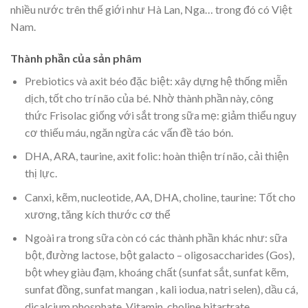
nhiều nước trên thế giới như Hà Lan, Nga… trong đó có Việt
Nam.
Thành phần của sản phâm
Prebiotics và axit béo đặc biệt: xây dựng hệ thống miễn
dịch, tốt cho trí não của bé. Nhờ thành phần này, công
thức Frisolac giống với sắt trong sữa mẹ: giảm thiểu nguy
cơ thiếu máu, ngăn ngừa các vấn đề táo bón.
DHA, ARA, taurine, axit folic: hoàn thiện trí não, cải thiện
thị lực.
Canxi, kẽm, nucleotide, AA, DHA, choline, taurine: Tốt cho
xương, tăng kích thước cơ thể
Ngoài ra trong sữa còn có các thành phần khác như: sữa
bột, đường lactose, bột galacto – oligosaccharides (Gos),
bột whey giàu đạm, khoáng chất (sunfat sắt, sunfat kẽm,
sunfat đồng, sunfat mangan , kali iodua, natri selen), dầu cá,
dicalcium phosphate, Vitamin, choline bitartrate …