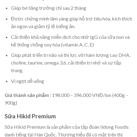
Giúp bé tăng trưởng chỉ sau 2 tháng
Được chứng minh lâm sàng giúp hỗ trợ tiêu hóa, kích thích
ăn ngon và giảm tỷ lệ biếng ăn.
Cải thiện khả năng miễn dịch cho nhờ IgG của sữa non và
hệ thống chống oxy hóa (vitamin A, C, E)
Giúp phát triển trí não và thị lực với hàm lượng cao DHA,
choline, taurine, omega 3,6, cải thiện trí nhớ và sự tập
trung.
Vị ngọt dễ uống
Giá thành sản phẩm :
198.000 – 396.000 VNĐ/lon (400g –
900g)
Sữa Hikid Premium
Sữa Hikid Premium là sản phẩm của tập đoàn Ildong Foodis
danh tiếng tại Hàn Quốc. Thương hiệu đã có mặt trên thị