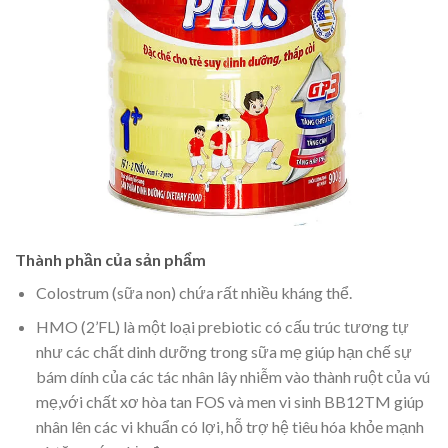
Thành phần của sản phẩm
Colostrum (sữa non) chứa rất nhiều kháng thể.
HMO (2’FL) là một loại prebiotic có cấu trúc tương tự
như các chất dinh dưỡng trong sữa mẹ giúp hạn chế sự
bám dính của các tác nhân lây nhiễm vào thành ruột của vú
mẹ,với chất xơ hòa tan FOS và men vi sinh BB12TM giúp
nhân lên các vi khuẩn có lợi, hỗ trợ hệ tiêu hóa khỏe mạnh