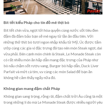
Bít tết kiểu Pháp cho tín đồ mê thịt bò
Bít tết chín vừa, ngọt tới hòa quyện cùng nước sốt tiêu đen
đậm đà đảm bảo bạn sẽ mê ngay từ lần ăn đầu tiên. Với
những thớ thịt bò tươi ngon nhập khẩu từ Mỹ, Úc được tẩm
ướp cùng các gia vị đặc trưng đã tạo nên món Steak ngọt, dai
vừa phải. Bên cạnh món chính là Steak, Le Monade Steak còn
có rất nhiều món ăn hấp dẫn mang đặc trưng của Pháp như
bò nấu chậm sốt rượu vang, Burger bò hấp dẫn, Duck Liver
Parfait và mứt cà tím, v.v cùng các món Salad để bạn ăn
không hề cảm thấy ngấy nữa đó.
Không gian mang đậm chất Pháp
Không gian sang trọng, rộng rãi, đậm chất trời Âu cũng là một
trong những lí do mà Le Monade Steak được nhiều người yêu