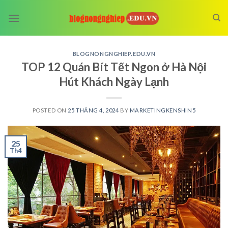
Skip
to
content
BLOGNONGNGHIEP.EDU.VN
TOP 12 Quán Bít Tết Ngon ở Hà Nội
Hút Khách Ngày Lạnh
POSTED ON
25 THÁNG 4, 2024
BY
MARKETINGKENSHIN5
25
Th4