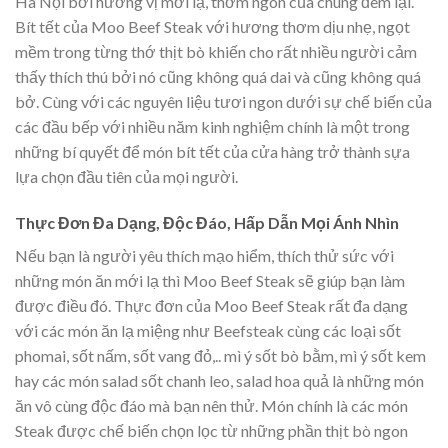
Hà Nội bởi hương vị mới lạ, thơm ngon của chúng đem lại.
Bít tết của Moo Beef Steak với hương thơm dịu nhẹ, ngọt
mềm trong từng thớ thịt bò khiến cho rất nhiều người cảm
thấy thích thú bởi nó cũng không quá dai và cũng không quá
bở. Cùng với các nguyên liệu tươi ngon dưới sự chế biến của
các đầu bếp với nhiều năm kinh nghiệm chính là một trong
những bí quyết để món bít tết của cửa hàng trở thành sựa
lựa chọn đầu tiên của mọi người.
Thực Đơn Đa Dạng, Độc Đáo, Hấp Dẫn Mọi Ánh Nhìn
Nếu bạn là người yêu thích mạo hiểm, thích thử sức với
những món ăn mới lạ thì Moo Beef Steak sẽ giúp bạn làm
được điều đó. Thực đơn của Moo Beef Steak rất đa dạng
với các món ăn lạ miệng như Beefsteak cùng các loại sốt
phomai, sốt nấm, sốt vang đỏ,.. mì ý sốt bò bằm, mì ý sốt kem
hay các món salad sốt chanh leo, salad hoa quả là những món
ăn vô cùng độc đáo mà bạn nên thử. Món chính là các món
Steak được chế biến chọn lọc từ những phần thịt bò ngon