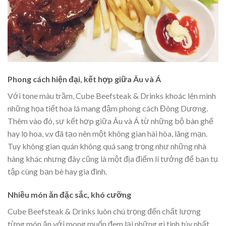
Phong cách hiện đại, kết hợp giữa Âu và Á
Với tone màu trầm, Cube Beefsteak & Drinks khoác lên mình
những họa tiết hoa lá mang đậm phong cách Đông Dương.
Thêm vào đó, sự kết hợp giữa Âu và Á từ những bộ bàn ghế
hay lọ hoa, v.v đã tạo nên một không gian hài hòa, lãng mạn.
Tuy không gian quán không quá sang trọng như những nhà
hàng khác nhưng đây cũng là một địa điểm lí tưởng để bạn tụ
tập cùng bạn bè hay gia đình.
Nhiều món ăn đặc sắc, khó cưỡng
Cube Beefsteak & Drinks luôn chú trọng đến chất lượng
từng món ăn với mong muốn đem lại những gì tinh túy nhất