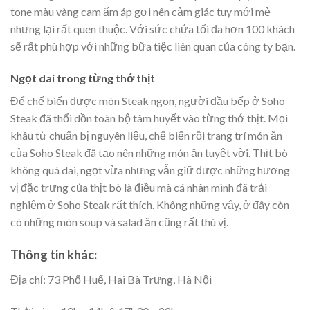
tone màu vàng cam ấm áp gợi nên cảm giác tuy mới mẻ
nhưng lại rất quen thuộc. Với sức chứa tối đa hơn 100 khách
sẽ rất phù hợp với những bữa tiệc liên quan của công ty bạn.
Ngọt dai trong từng thớ thịt
Để chế biến được món Steak ngon, người đầu bếp ở Soho
Steak đã thổi dồn toàn bộ tâm huyết vào từng thớ thịt. Mọi
khâu từ chuẩn bị nguyên liệu, chế biến rồi trang trí món ăn
của Soho Steak đã tạo nên những món ăn tuyệt vời. Thịt bò
không quá dai, ngọt vừa nhưng vẫn giữ được những hương
vị đặc trưng của thịt bò là điều mà cá nhân mình đã trải
nghiệm ở Soho Steak rất thích. Không những vậy, ở đây còn
có những món soup và salad ăn cũng rất thú vị.
Thông tin khác:
Địa chỉ: 73 Phố Huế, Hai Bà Trưng, Hà Nội