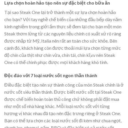
Lựa chọn hoàn hảo tạo nên sự đặc biệt cho bữa ăn
Tại sao Steak One lại trở thành một sự lựa chọn hoàn hảo
cho bạn? Với tay nghề chế biến của những đầu bếp dày năm
kinh nghiệm trong giới ẩm thực sẽ đem lại cho bạn một món
Steak thơm lừng từ các nguyên liệu chính có xuất xứ rõ ràng
được nhập từ Mỹ, Italia nên rất an toàn cho sức khỏe. Bên
cạnh đó, khách hàng còn được thoải mái lựa chọn từng mức
độ chín của thịt như chín vừa, chín tái, chín kĩ,v.v nên Steak
One có thể chinh phục được mọi khách hàng khó tính.
Độc đáo với 7 loại nước sốt ngon thần thánh
Điều đặc biệt tạo nên sự thành công của món Steak chính là ở
nước sốt siêu thần thánh. Được biết nước sốt tại Steak One
được chế biến hoàn toàn thủ công chứ không phải đặt mua
như một số nhà hàng khác. Mỗi loại nước sốt với từng
hương vị khác nhau đã tạo nên đặc trưng riêng ở Steak One.
Bạn có thể lựa chọn các loại nước sốt đi kèm như chua ngọt,
chanh leo, phomai, nấm, BBQ và đặc biệt có cả nước sốt