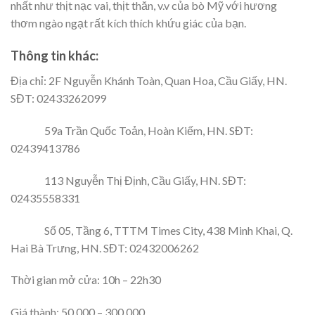
nhất như thịt nạc vai, thịt thăn, v.v của bò Mỹ với hương
thơm ngào ngạt rất kích thích khứu giác của bạn.
Thông tin khác:
Địa chỉ: 2F Nguyễn Khánh Toàn, Quan Hoa, Cầu Giấy, HN.
SĐT: 02433262099
59a Trần Quốc Toản, Hoàn Kiếm, HN. SĐT:
02439413786
113 Nguyễn Thị Định, Cầu Giấy, HN. SĐT:
02435558331
Số 05, Tầng 6, TTTM Times City, 438 Minh Khai, Q.
Hai Bà Trưng, HN. SĐT: 02432006262
Thời gian mở cửa: 10h – 22h30
Giá thành: 50.000 – 300.000