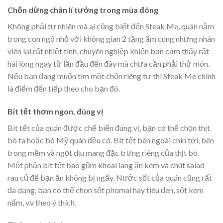
Chốn dừng chân lí tưởng trong mùa đông
Không phải tự nhiên mà ai cũng biết đến Steak Me, quán nằm
trong con ngõ nhỏ với không gian 2 tầng ấm cúng nhưng nhân
viên lại rất nhiệt tình, chuyên nghiệp khiến bạn cảm thấy rất
hài lòng ngay từ lần đầu đến đây mà chưa cần phải thử món.
Nếu bạn đang muốn tìm một chốn riêng tư thì Steak Me chính
là điểm đến tiếp theo cho bạn đó.
Bít tết thơm ngon, đúng vị
Bít tết của quán được chế biến đúng vị, bạn có thể chọn thịt
bò ta hoặc bò Mỹ quán đều có. Bít tết bên ngoài chín tới, bên
trong mềm và ngọt dịu mang đặc trưng riêng của thịt bò.
Một phần bít tết bao gồm khoai lang ăn kèm và chút salad
rau củ để bạn ăn không bị ngấy. Nước sốt của quán cũng rất
đa dạng, bạn có thể chọn sốt phomai hay tiêu đen, sốt kem
nấm, v.v theo ý thích.