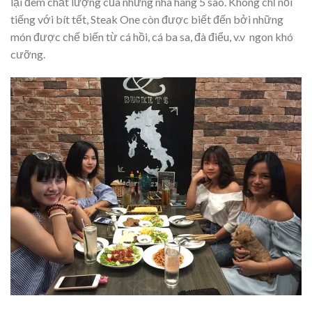
lại đem chất lượng của những nhà hàng 5 sao. Không chỉ nổi
tiếng với bít tết, Steak One còn được biết đến bởi những
món được chế biến từ cá hồi, cá ba sa, đà điểu, v.v ngon khó
cưỡng.