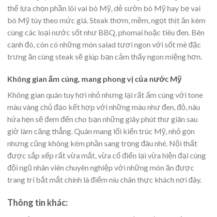
thể lựa chọn phần lõi vai bò Mỹ, dẻ sườn bò Mỹ hay bẹ vai
bò Mỹ tùy theo mức giá. Steak thơm, mềm, ngọt thịt ăn kèm
cùng các loại nước sốt như BBQ, phomai hoặc tiêu đen. Bên
cạnh đó, còn có những món salad tươi ngon với sốt mè đặc
trưng ăn cùng steak sẽ giúp bạn cảm thấy ngon miệng hơn.
Không gian ấm cúng, mang phong vị của nước Mỹ
Không gian quán tuy hơi nhỏ nhưng lại rất ấm cúng với tone
màu vàng chủ đạo kết hợp với những màu như đen, đỏ, nâu
hứa hẹn sẽ đem đến cho bạn những giây phút thư giãn sau
giờ làm căng thẳng. Quán mang lối kiến trúc Mỹ, nhỏ gọn
nhưng cũng không kém phần sang trọng đâu nhé. Nội thất
được sắp xếp rất vừa mắt, vừa cổ điển lại vừa hiện đại cùng
đội ngũ nhân viên chuyên nghiệp với những món ăn được
trang trí bắt mắt chính là điểm níu chân thực khách nơi đây.
Thông tin khác: