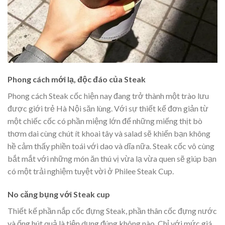
Phong cách mới lạ, độc đáo của Steak
Phong cách Steak cốc hiện nay đang trở thành một trào lưu
được giới trẻ Hà Nội săn lùng. Với sự thiết kế đơn giản từ
một chiếc cốc có phần miệng lớn để những miếng thịt bò
thơm dai cùng chút ít khoai tây và salad sẽ khiến bạn không
hề cảm thấy phiền toái với dao và dĩa nữa. Steak cốc vô cùng
bắt mắt với những món ăn thú vị vừa lạ vừa quen sẽ giúp bạn
có một trải nghiệm tuyệt vời ở Philee Steak Cup.
No căng bụng với Steak cup
Thiết kế phần nắp cốc đựng Steak, phần thân cốc đựng nước
và ống hút quả là tiện dụng đúng không nào. Chỉ với mức giá