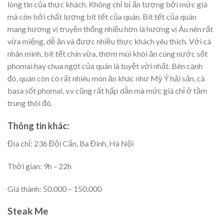
lòng tin của thực khách. Không chỉ bị ấn tượng bởi mức giá
mà còn bởi chất lượng bít tết của quán. Bít tết của quán
mang hương vị truyền thống nhiều hơn là hương vị Âu nên rất
vừa miệng, dễ ăn và được nhiều thực khách yêu thích. Với cá
nhân mình, bít tết chín vừa, thơm mùi khói ăn cùng nước sốt
phomai hay chua ngọt của quán là tuyệt vời nhất. Bên cạnh
đó, quán còn có rất nhiêu món ăn khác như Mỳ Ý hải sản, cá
basa sốt phomai, v.v cũng rất hấp dẫn mà mức giá chỉ ở tầm
trung thôi đó.
Thông tin khác:
Địa chỉ: 236 Đội Cấn, Ba Đình, Hà Nội
Thời gian: 9h – 22h
Giá thành: 50.000 – 150.000
Steak Me