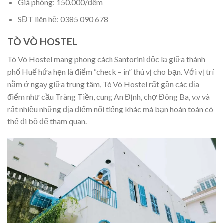
Giá phòng: 150.000/đêm
SĐT liên hệ: 0385 090 678
TÒ VÒ HOSTEL
Tò Vò Hostel mang phong cách Santorini độc lạ giữa thành
phố Huế hứa hẹn là điểm “check – in” thú vị cho bạn. Với vị trí
nằm ở ngay giữa trung tâm, Tò Vò Hostel rất gần các địa
điểm như cầu Tràng Tiền, cung An Định, chợ Đông Ba, v.v và
rất nhiều những địa điểm nổi tiếng khác mà bạn hoàn toàn có
thể đi bộ để tham quan.