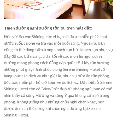
Thiên đường nghỉ dưỡng tồn tại trên mặt đất:
Đến với Serene Shining Hotel bạn sẽ được miễn phí 2 chai
nước suối, cà phê và trà vào mỗi buổi sáng. Ngoài ra, bạn
cũng có thể dùng bữa trong khách sạn bởi khách sạn phục vụ
đầy đủ các bữa sáng, trưa, tối về các món ăn ngon, dinh
dưỡng mang phong cách đẳng cấp quốc tế. Hãy tận hưởng
những phút giây hạnh phúc trong Serene Shining Hotel với
hàng loạt các dịch vụ như giặt là, phục vụ bữa ăn tận phòng,
đọc báo miễn phí, hỗ trợ tour, vé du lịch v.v. Đặc biệt ở Serene
Shining Hotel còn có “view” rất đẹp từ phòng ngủ, bạn có thể
nhìn thấy cả sông Hương và sông Ý qua khung cửa sổ trong
phòng. Không giống như những chốn nghỉ chân khác, bạn
được đem cả thú cưng khi chọn nghỉ dưỡng tại Serene
Shining Hotel.