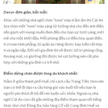
Decor đơn giản, bắt mắt:
Khác với những nhà nghỉ chọn “tone” màu trầm ấm thì Cát An
lựa chọn một “tone” màu sáng từ tường nhà cho đến ánh điện,
nền gạch với mong muốn đem đến cho bạn sự tươi sáng, mới
mẻ cho một khởi đầu. Mỗi phòng đều có điều hòa, quạt điện,
ti vi màn hình phẳng, tủ quần áo riêng được bày biện rất hợp
lí và ngăn nắp. Đối với gia đình thì sẽ được bố trí phòng rộng,
thoáng mát, có giường đôi được kê sát tường nên rất phù
hợp với những gia đình có trẻ nhỏ.
Điểm dừng chân được lòng du khách nhất:
Nằm ở giữa thành phố Huế, chỉ cách cầu Tràng Tiền 1km nên
bạn có thể đi dạo ra cầu hóng gió vào buổi tối nếu bạn là
người yêu thích đi bộ để rèn luyện sức khỏe. Ngoài ra, nhà
nghỉ Cát An còn rất gần những địa điểm tham quan nổi tiếng
khác như chợ Đông Ba, bảo tàng Cổ vật Cung đình Huế và