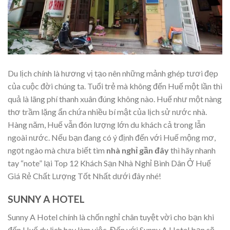
Du lịch chính là hương vị tạo nên những mảnh ghép tươi đẹp
của cuộc đời chúng ta. Tuổi trẻ mà không đến Huế một lần thì
quả là lãng phí thanh xuân đúng không nào. Huế như một nàng
thơ trầm lặng ẩn chứa nhiều bí mật của lịch sử nước nhà.
Hàng năm, Huế vẫn đón lượng lớn du khách cả trong lẫn
ngoài nước. Nếu bạn đang có ý định đến với Huế mộng mơ,
ngọt ngào mà chưa biết tìm
nhà nghỉ gần đây
thì hãy nhanh
tay “note” lại Top 12 Khách Sạn Nhà Nghỉ Bình Dân Ở Huế
Giá Rẻ Chất Lượng Tốt Nhất dưới đây nhé!
SUNNY A HOTEL
Sunny A Hotel chính là chốn nghỉ chân tuyệt vời cho bạn khi
đến Huế du lịch hay làm việc. Đến với Sunny A Hotel bạn sẽ