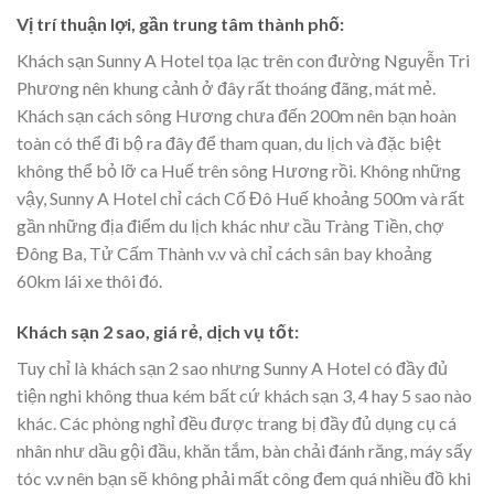
Vị trí thuận lợi, gần trung tâm thành phố:
Khách sạn Sunny A Hotel tọa lạc trên con đường Nguyễn Tri
Phương nên khung cảnh ở đây rất thoáng đãng, mát mẻ.
Khách sạn cách sông Hương chưa đến 200m nên bạn hoàn
toàn có thể đi bộ ra đây để tham quan, du lịch và đặc biệt
không thể bỏ lỡ ca Huế trên sông Hương rồi. Không những
vậy, Sunny A Hotel chỉ cách Cố Đô Huế khoảng 500m và rất
gần những địa điểm du lịch khác như cầu Tràng Tiền, chợ
Đông Ba, Tử Cấm Thành v.v và chỉ cách sân bay khoảng
60km lái xe thôi đó.
Khách sạn 2 sao, giá rẻ, dịch vụ tốt:
Tuy chỉ là khách sạn 2 sao nhưng Sunny A Hotel có đầy đủ
tiện nghi không thua kém bất cứ khách sạn 3, 4 hay 5 sao nào
khác. Các phòng nghỉ đều được trang bị đầy đủ dụng cụ cá
nhân như dầu gội đầu, khăn tắm, bàn chải đánh răng, máy sấy
tóc v.v nên bạn sẽ không phải mất công đem quá nhiều đồ khi