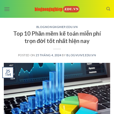
Skip
to
content
BLOGNONGNGHIEP.EDU.VN
Top 10 Phần mềm kế toán miễn phí
trọn đời tốt nhất hiện nay
POSTED ON
25 THÁNG 4, 2024
BY
BLOGVUIVE.EDU.VN
25
Th4