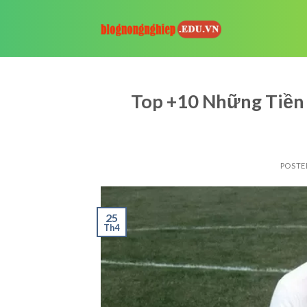
Skip
to
content
Top +10 Những Tiền
POSTE
25
Th4