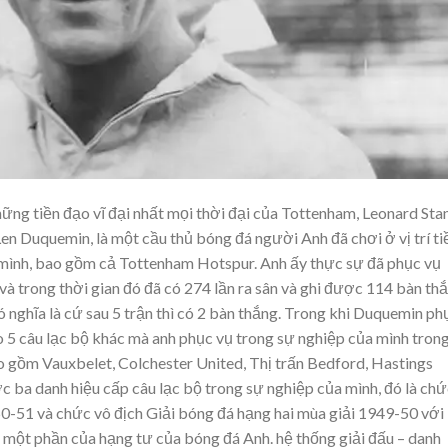
hững tiền đạo vĩ đại nhất mọi thời đại của Tottenham, Leonard Sta
n Duquemin, là một cầu thủ bóng đá người Anh đã chơi ở vị trí ti
 mình, bao gồm cả Tottenham Hotspur. Anh ấy thực sự đã phục vụ
 trong thời gian đó đã có 274 lần ra sân và ghi được 114 bàn th
ó nghĩa là cứ sau 5 trận thì có 2 bàn thắng. Trong khi Duquemin ph
o 5 câu lạc bộ khác mà anh phục vụ trong sự nghiệp của mình tron
 gồm Vauxbelet, Colchester United, Thị trấn Bedford, Hastings
 ba danh hiệu cấp câu lạc bộ trong sự nghiệp của mình, đó là chứ
50-51 và chức vô địch Giải bóng đá hạng hai mùa giải 1949-50 với
một phần của hạng tư của bóng đá Anh. hệ thống giải đấu – danh