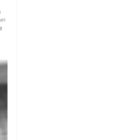
i
hơi
g