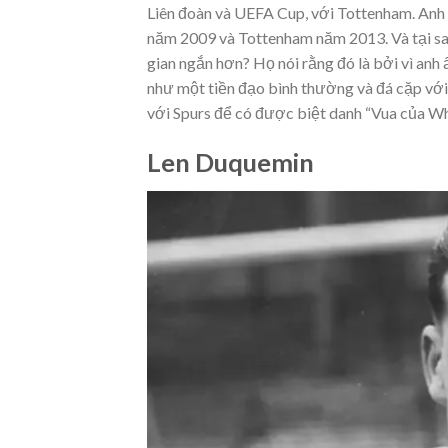
Liên đoàn và UEFA Cup, với Tottenham. Anh 
năm 2009 và Tottenham năm 2013. Và tại sao
gian ngắn hơn? Họ nói rằng đó là bởi vì anh 
như một tiền đạo bình thường và đá cặp với 
với Spurs để có được biệt danh “Vua của Wh
Len Duquemin