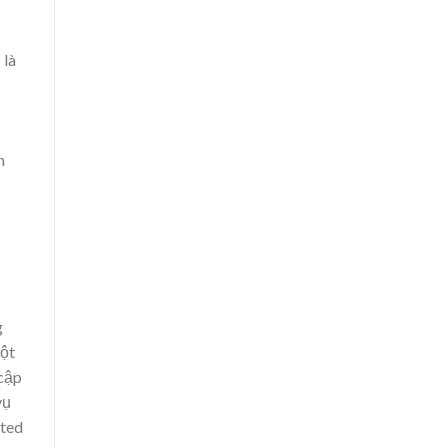
 là
n
g
một
 cập
vụ
ited