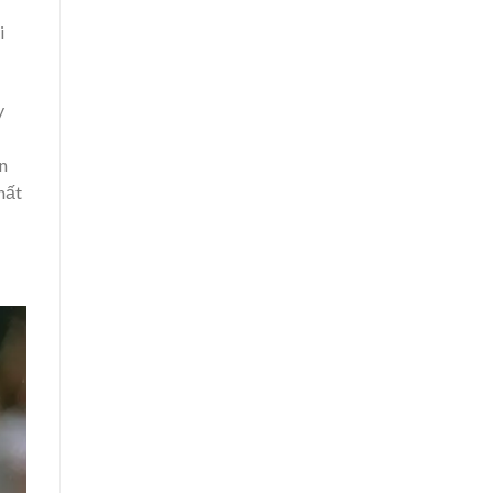
i
y
n
hất