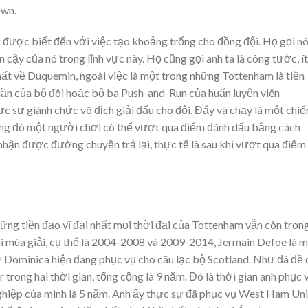
own.
ược biết đến với việc tạo khoảng trống cho đồng đội. Họ gọi nó
n cậy của nó trong lĩnh vực này. Họ cũng gọi anh ta là công tước, ít
hất về Duquemin, ngoài việc là một trong những Tottenham là tiền
phần của bộ đôi hoặc bộ ba Push-and-Run của huấn luyện viên
c sự giành chức vô địch giải đấu cho đội. Đẩy và chạy là một chiế
rong đó một người chơi có thể vượt qua điểm đánh dấu bằng cách
nhận được đường chuyền trả lại, thực tế là sau khi vượt qua điểm
ững tiền đạo vĩ đại nhất mọi thời đại của Tottenham vẫn còn tron
i mùa giải, cụ thể là 2004-2008 và 2009-2014, Jermain Defoe là 
 ở Dominica hiện đang phục vụ cho câu lạc bộ Scotland. Như đã đề
trong hai thời gian, tổng cộng là 9 năm. Đó là thời gian anh phục 
nghiệp của mình là 5 năm. Anh ấy thực sự đã phục vụ West Ham Un