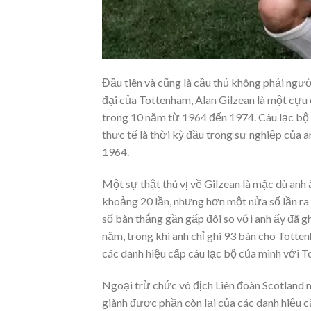
Đầu tiên và cũng là cầu thủ không phải người
đại của Tottenham, Alan Gilzean là một cự
trong 10 năm từ 1964 đến 1974. Câu lạc bộ 
thực tế là thời kỳ đầu trong sự nghiệp của
1964.
Một sự thật thú vị về Gilzean là mặc dù anh
khoảng 20 lần, nhưng hơn một nửa số lần ra 
số bàn thắng gần gấp đôi so với anh ấy đã g
năm, trong khi anh chỉ ghi 93 bàn cho Tott
các danh hiệu cấp câu lạc bộ của mình với 
Ngoại trừ chức vô địch Liên đoàn Scotland 
giành được phần còn lại của các danh hiệu cấ