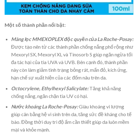
Một số thành phần nổi bật:
Màng lọc MMEXOPLEX độc quyền của La Roche-Posay:
Được tạo nên từ các thành phần chống nắng phổ rộng như
Mexoryl SX, Mexoryl XL và Tinosorb S giúp ngăn ngừa tối
đa tác hại của tia UVA và UVB. Bên cạnh đó, thành phần
này còn làm giảm tình trạng bỏng rát, mẩn đỏ, kích ứng,
hạn chế sự xuất hiện của các đốm nâu trên da.
Octocrylene, Ethylhexyl Salicylate:
Tăng khả năng
chống nắng, ngăn chặn tia UV có hại.
Nước khoáng La Roche-Posay:
Giàu khoáng vi lượng
giúp cân bằng hệ vi sinh trên da, tăng sức đề kháng cho tế
bào. Đồng thời duy trì độ ẩm cần thiết giúp da luôn mềm
mại và khỏe mạnh.