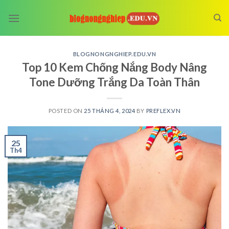
Skip
to
content
BLOGNONGNGHIEP.EDU.VN
Top 10 Kem Chống Nắng Body Nâng
Tone Dưỡng Trắng Da Toàn Thân
POSTED ON
25 THÁNG 4, 2024
BY
PREFLEX.VN
25
Th4