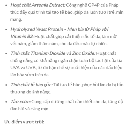
Hoạt chất Artemia Extract:
Công nghệ GP4P của Pháp
thúc đẩy quá trình tái tạo tế bào, giúp da luôn tươi trẻ, mịn
màng.
Hydrolyzed Yeast Protein – Men bia từ Pháp với
Vitamin B3:
Hoạt chất giúp cải thiện sắc tố da, làm mờ
vết nám, giảm thâm nám, cho da đều màu tự nhiên.
Tinh chất Titanium Dioxide và Zinc Oxide:
Hoạt chất
chống nắng có khả năng ngăn chặn toàn bộ tác hại của tia
UVA và UVB, từ đó hạn chế sự xuất hiện của các dấu hiệu
lão hóa sớm trên da.
Tinh chất tế bào gốc:
Tái tạo tế bào, phục hồi làn da bị tổn
thương do ánh nắng.
Tảo xoắn:
Cung cấp dưỡng chất cần thiết cho da, tăng độ
đàn hồi và căng mịn.
Ưu điểm vượt trội: