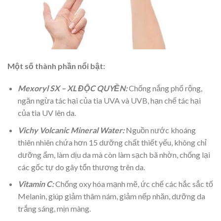
Một số thành phần nổi bật:
Mexoryl SX – XL ĐỘC QUYỀN:
Chống nắng phổ rộng,
ngăn ngừa tác hại của tia UVA và UVB, hạn chế tác hại
của tia UV lên da.
Vichy Volcanic Mineral Water:
Nguồn nước khoáng
thiên nhiên chứa hơn 15 dưỡng chất thiết yếu, không chỉ
dưỡng ẩm, làm dịu da mà còn làm sạch bã nhờn, chống lại
các gốc tự do gây tổn thương trên da.
Vitamin C:
Chống oxy hóa mạnh mẽ, ức chế các hắc sắc tố
Melanin, giúp giảm thâm nám, giảm nếp nhăn, dưỡng da
trắng sáng, mịn màng.