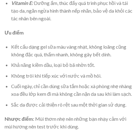
Vitamin E:
Dưỡng ẩm, thúc đẩy quá trình phục hồi và tái
tạo da, ngăn ngừa hình thành nếp nhăn, bảo vệ da khỏi các
tác nhân bên ngoài.
Ưu điểm
Kết cấu dạng gel sữa màu vàng nhạt, không loãng cũng
không đặc quá, thấm nhanh, không gây bết dính.
Khả năng kiềm dầu, loại bỏ bã nhờn tốt.
Không trôi khi tiếp xúc với nước và mồ hôi.
Cuối ngày, chỉ cần dùng sữa tắm hoặc xà phòng nhẹ nhàng
xoa đều lớp kem đi mà không cần nặn da sau khi làm sạch.
Sắc da được cải thiện rõ rệt sau một thời gian sử dụng.
Nhược điểm:
Mùi thơm nhẹ nên những bạn nhạy cảm với
mùi hương nên test trước khi dùng.