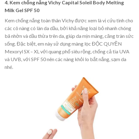
4. Kem chống nắng Vichy Capital Soleil Body Melting
Milk Gel SPF 50
Kem chống nắng toàn thân Vichy được xem là vị cứu tinh cho
các cô nàng có làn da dầu, bởi khả năng loại bỏ nhanh chóng
bã nhờn và dầu thừa trên da, giúp da mịn màng, căng tràn sức
sống. Đặc biệt, em này sử dụng màng lọc ĐỘC QUYỀN
Mexoryl SX – XL với quang phổ siêu rộng, chống cả tia UVA
và UVB, với SPF 50 nên các nàng khỏi lo bắt nắng, sạm da
nhé.