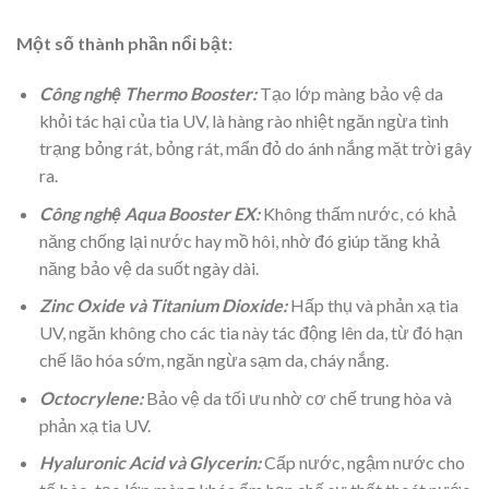
Một số thành phần nổi bật:
Công nghệ Thermo Booster:
Tạo lớp màng bảo vệ da
khỏi tác hại của tia UV, là hàng rào nhiệt ngăn ngừa tình
trạng bỏng rát, bỏng rát, mẩn đỏ do ánh nắng mặt trời gây
ra.
Công nghệ Aqua Booster EX:
Không thấm nước, có khả
năng chống lại nước hay mồ hôi, nhờ đó giúp tăng khả
năng bảo vệ da suốt ngày dài.
Zinc Oxide và Titanium Dioxide:
Hấp thụ và phản xạ tia
UV, ngăn không cho các tia này tác động lên da, từ đó hạn
chế lão hóa sớm, ngăn ngừa sạm da, cháy nắng.
Octocrylene:
Bảo vệ da tối ưu nhờ cơ chế trung hòa và
phản xạ tia UV.
Hyaluronic Acid và Glycerin:
Cấp nước, ngậm nước cho