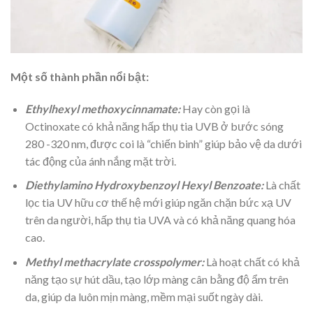
Một số thành phần nổi bật:
Ethylhexyl methoxycinnamate:
Hay còn gọi là
Octinoxate có khả năng hấp thụ tia UVB ở bước sóng
280 -320 nm, được coi là “chiến binh” giúp bảo vệ da dưới
tác động của ánh nắng mặt trời.
Diethylamino Hydroxybenzoyl Hexyl Benzoate:
Là chất
lọc tia UV hữu cơ thế hệ mới giúp ngăn chặn bức xạ UV
trên da người, hấp thụ tia UVA và có khả năng quang hóa
cao.
Methyl methacrylate crosspolymer:
Là hoạt chất có khả
năng tạo sự hút dầu, tạo lớp màng cân bằng độ ẩm trên
da, giúp da luôn mịn màng, mềm mại suốt ngày dài.