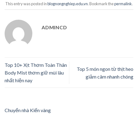
This entry was posted in
blognongnghiep.edu.vn
. Bookmark the
permalink
.
ADMINCD
Top 10+ Xịt Thơm Toàn Thân
Top 5 món ngon từ thịt heo
Body Mist thơm giữ mùi lâu
giảm câm nhanh chóng
nhất hiện nay
Chuyển nhà Kiến vàng