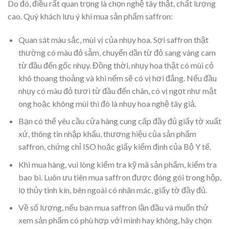
Do đó, điều rất quan trọng là chọn nghệ tây thật, chất lượng
cao. Quý khách lưu ý khi mua sản phẩm saffron:
Quan sát màu sắc, mùi vị của nhụy hoa. Sợi saffron thật
thường có màu đỏ sẫm, chuyển dần từ đỏ sang vàng cam
từ đầu đến gốc nhụy. Đồng thời, nhụy hoa thật có mùi cỏ
khô thoang thoảng và khi nếm sẽ có vị hơi đắng. Nếu đầu
nhụy có màu đỏ tươi từ đầu đến chân, có vị ngọt như mật
ong hoặc không mùi thì đó là nhụy hoa nghệ tây giả.
Bạn có thể yêu cầu cửa hàng cung cấp đầy đủ giấy tờ xuất
xứ, thông tin nhập khẩu, thương hiệu của sản phẩm
saffron, chứng chỉ ISO hoặc giấy kiểm định của Bộ Y tế.
Khi mua hàng, vui lòng kiểm tra kỹ mã sản phẩm, kiểm tra
bao bì. Luôn ưu tiên mua saffron được đóng gói trong hộp,
lọ thủy tinh kín, bên ngoài có nhãn mác, giấy tờ đầy đủ.
Về số lượng, nếu bạn mua saffron lần đầu và muốn thử
xem sản phẩm có phù hợp với mình hay không, hãy chọn