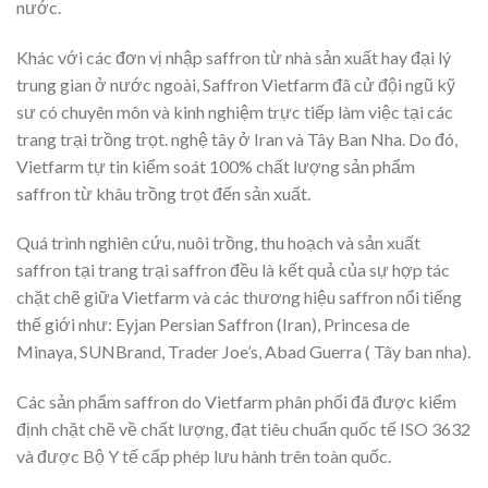
nước.
Khác với các đơn vị nhập saffron từ nhà sản xuất hay đại lý
trung gian ở nước ngoài, Saffron Vietfarm đã cử đội ngũ kỹ
sư có chuyên môn và kinh nghiệm trực tiếp làm việc tại các
trang trại trồng trọt. nghệ tây ở Iran và Tây Ban Nha. Do đó,
Vietfarm tự tin kiểm soát 100% chất lượng sản phẩm
saffron từ khâu trồng trọt đến sản xuất.
Quá trình nghiên cứu, nuôi trồng, thu hoạch và sản xuất
saffron tại trang trại saffron đều là kết quả của sự hợp tác
chặt chẽ giữa Vietfarm và các thương hiệu saffron nổi tiếng
thế giới như: Eyjan Persian Saffron (Iran), Princesa de
Minaya, SUNBrand, Trader Joe’s, Abad Guerra ( Tây ban nha).
Các sản phẩm saffron do Vietfarm phân phối đã được kiểm
định chặt chẽ về chất lượng, đạt tiêu chuẩn quốc tế ISO 3632
và được Bộ Y tế cấp phép lưu hành trên toàn quốc.