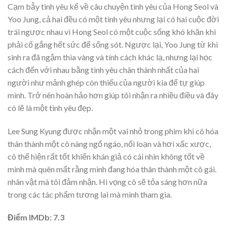
Cạm bẫy tình yêu kể về câu chuyện tình yêu của Hong Seol và
Yoo Jung, cả hai đều có một tình yêu nhưng lại có hai cuộc đời
trái ngược nhau vì Hong Seol có một cuộc sống khó khăn khi
phải cố gắng hết sức để sống sót. Ngược lại, Yoo Jung từ khi
sinh ra đã ngậm thìa vàng và tính cách khác lạ, nhưng lại học
cách đến với nhau bằng tình yêu chân thành nhất của hai
người như mảnh ghép còn thiếu của người kia để tự giúp
mình. Trở nên hoàn hảo hơn giúp tôi nhận ra nhiều điều và đây
có lẽ là một tình yêu đẹp.
Lee Sung Kyung được nhận một vai nhỏ trong phim khi cô hóa
thân thành một cô nàng ngổ ngáo, nổi loạn và hơi xấc xược,
cô thể hiện rất tốt khiến khán giả có cái nhìn không tốt về
mình mà quên mất rằng mình đang hóa thân thành một cô gái.
nhân vật mà tôi đảm nhận. Hi vọng cô sẽ tỏa sáng hơn nữa
trong các tác phẩm tương lai mà mình tham gia.
Điểm IMDb: 7.3