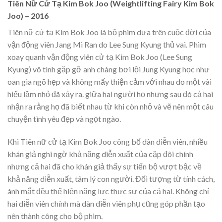
Tiên Nữ Cử Tạ Kim Bok Joo (Weightlifting Fairy Kim Bok
Joo) – 2016
Tiên nữ cử tạ Kim Bok Joo là bộ phim dựa trên cuộc đời của
vận động viên Jang Mi Ran do Lee Sung Kyung thủ vai. Phim
xoay quanh vận động viên cử tạ Kim Bok Joo (Lee Sung
Kyung) vô tình gặp gỡ anh chàng bơi lội Jung Kyung học như
oan gia ngõ hẹp và không mấy thiện cảm với nhau do một vài
hiểu lầm nhỏ đã xảy ra. giữa hai người họ nhưng sau đó cả hai
nhận ra rằng họ đã biết nhau từ khi còn nhỏ và vẽ nên một câu
chuyện tình yêu đẹp và ngọt ngào.
Khi Tiên nữ cử tạ Kim Bok Joo công bố dàn diễn viên, nhiều
khán giả nghi ngờ khả năng diễn xuất của cặp đôi chính
nhưng cả hai đã cho khán giả thấy sự tiến bộ vượt bậc về
khả năng diễn xuất, tâm lý con người. Đối tượng từ tính cách,
ánh mắt đều thể hiện năng lực thực sự của cả hai. Không chỉ
hai diễn viên chính mà dàn diễn viên phụ cũng góp phần tạo
nên thành công cho bộ phim.