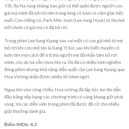
Tốt. Re Na Jung không bao giờ có thể quên được người con
gái mà mình đã bỏ rơi nên trong lòng cô luôn có cảm giác tiếc
nuối. Còn chồng cô, Park Min-Joon (Lee Jong Hyuk) bị thu hút
bởi chính cô gái mà cô đã bỏ rơi.
Trong phim Lee Sung Kyung vào vai một cô con gái nhỏ bị mẹ
bỏ rơi khi còn nhỏ tên là Kang Yi Sol, sau khi biết chuyện cô
luôn tìm mọi cách để trả thù người mẹ đã nhẫn tâm bỏ rơi
mình, cho dù bà vẫn chưa tìm ra. Dù đã có nhiều kinh nghiệm
đóng phim nhưng khả năng diễn xuất của Lee Sung Kyung qua
Hoa Vương nhận được nhiều lời khen ngợi.
Ngay khi vừa công chiếu, Hoa vương đã lập tức leo lên dẫn
đầu bảng xếp hạng các chương trình có cùng khung giờ phát
sóng. Và các diễn viên trong phim đã được đề cử cho nhiều
giải thưởng danh giá.
Điểm IMDb: 8,3