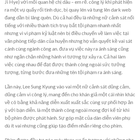
Ji Hye) với mối quan hệ chị dâu – em rể. công lý khi phát hiện
ra một vụ quấy rối tình dục, bị quay lén và tung lên dark web
đang dần bị lãng quên. Dù cả hai đều là những nữ cảnh sát nổi
tiếng với nhiều thành tích truy bắt tội phạm nhanh nhất
nhưng vì vi phạm kỷ luật nên bị điều chuyển về làm việc tại
văn phòng tiếp dân của huyện nhưng họ vẫn quyết kề vai sát
cánh cùng ngành công an. đưa vụ việc này ra ánh sáng cũng
như ngăn chặn những hành vi tương tự xảy ra. Cả hai làm
việc cùng nhau để đạt được thành công ngoài sức tưởng
tượng, từng bước đưa những tên tội phạm ra ánh sáng.
Lần này, Lee Sung Kyung vào vai một nữ cảnh sát dũng cảm,
dũng cảm vì công lý, mang đến cho khán giả một cái nhìn khác
về cô bằng khả năng diễn xuất xuất sắc cùng sự phối hợp ăn
ý với bạn diễn. là một thành công ngoài mong đợi kể từ khi
bộ phim được phát hành. Sự góp mặt của dàn diễn viên phụ
dù ít vai nhưng cũng giúp tạo điểm nhấn riêng cho phim.
Phim được đầu tư góc máy thực sự ấn tượng với những pha