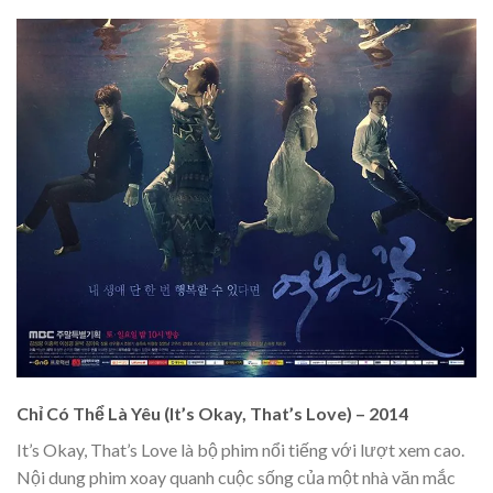
Chỉ Có Thể Là Yêu (It’s Okay, That’s Love) – 2014
It’s Okay, That’s Love là bộ phim nổi tiếng với lượt xem cao.
Nội dung phim xoay quanh cuộc sống của một nhà văn mắc