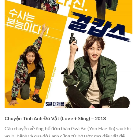
Chuyện Tình Anh Đô Vật (Love + Sling) – 2018
Câu chuyện về ông bố đơn thân Gwi Bo (Yoo Hae Jin) sau khi
vợ bị bệnh và qua đời, anh cũng từ bỏ ước mơ đấu vật để