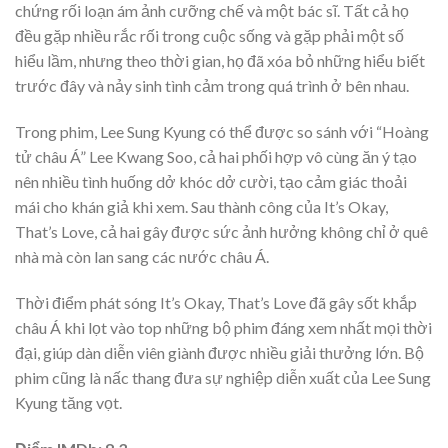
chứng rối loạn ám ảnh cưỡng chế và một bác sĩ. Tất cả họ
đều gặp nhiều rắc rối trong cuộc sống và gặp phải một số
hiểu lầm, nhưng theo thời gian, họ đã xóa bỏ những hiểu biết
trước đây và nảy sinh tình cảm trong quá trình ở bên nhau.
Trong phim, Lee Sung Kyung có thể được so sánh với “Hoàng
tử châu Á” Lee Kwang Soo, cả hai phối hợp vô cùng ăn ý tạo
nên nhiều tình huống dở khóc dở cười, tạo cảm giác thoải
mái cho khán giả khi xem. Sau thành công của It’s Okay,
That’s Love, cả hai gây được sức ảnh hưởng không chỉ ở quê
nhà mà còn lan sang các nước châu Á.
Thời điểm phát sóng It’s Okay, That’s Love đã gây sốt khắp
châu Á khi lọt vào top những bộ phim đáng xem nhất mọi thời
đại, giúp dàn diễn viên giành được nhiều giải thưởng lớn. Bộ
phim cũng là nấc thang đưa sự nghiệp diễn xuất của Lee Sung
Kyung tăng vọt.