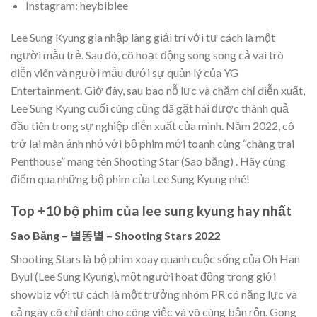
Instagram: heybiblee
Lee Sung Kyung gia nhập làng giải trí với tư cách là một
người mẫu trẻ. Sau đó, cô hoạt động song song cả vai trò
diễn viên và người mẫu dưới sự quản lý của YG
Entertainment. Giờ đây, sau bao nỗ lực và chăm chỉ diễn xuất,
Lee Sung Kyung cuối cùng cũng đã gặt hái được thành quả
đầu tiên trong sự nghiệp diễn xuất của mình. Năm 2022, cô
trở lại màn ảnh nhỏ với bộ phim mới toanh cùng “chàng trai
Penthouse” mang tên Shooting Star (Sao băng) . Hãy cùng
điểm qua những bộ phim của Lee Sung Kyung nhé!
Top +10 bộ phim của lee sung kyung hay nhất
Sao Băng – 별똥별 – Shooting Stars 2022
Shooting Stars là bộ phim xoay quanh cuộc sống của Oh Han
Byul (Lee Sung Kyung), một người hoạt động trong giới
showbiz với tư cách là một trưởng nhóm PR có năng lực và
cả ngày cô chỉ dành cho công việc và vô cùng bận rộn. Gong