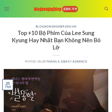
Skip
to
content
BLOGNONGNGHIEP.EDU.VN
Top +10 Bộ Phim Của Lee Sung
Kyung Hay Nhất Bạn Không Nên Bỏ
Lỡ
POSTED ON
25 THÁNG 4, 2024
BY
ADMINCD
25
Th4