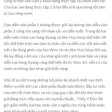
cũng là một sinh viên y khoa đang thực tập tại bệnh viện nơi
Cha Eun Jae đang thực tập. Cả hai đều trải qua bóng tối tâm
lý của riêng mình.
Dàn diễn viên phần 1 không được giữ lại nhưng dàn diễn viên
phần 2 cũng tỏa sáng với nhan sắc và diễn xuất. Trong đó hai
diễn viên chính Lee Sung Kyung và Ahn Hyo Seop thể hiện rất
tốt, thể hiện trọn vẹn tâm lý nhân vật và diễn cực tốt ánh mắt
bất cần đáng ghét của Seo Woo Jin do Ahn Hyo Seop thủ vai.
đã lay động cảm xúc của khán giả một cách hoàn hảo và càng
diễn Lee Sung Kyung càng thể hiện được thực lực vốn có của
mình và không làm khán giả thất vọng.
Vốn dĩ là một trong những bộ phim ăn khách nhất vào thời
điểm ra mắt bởi các cảnh phẫu thuật luôn được đầu tư chỉn
chu nên rất chân thực và vô cùng gay cấn, đôi khi như khán
giả đang trực tiếp quan sát ca phẫu thuật. . Thầy Y Đức đã
gửi gắm nhiều bài học nhân văn ý nghĩa cho từng bệnh nhân
giúp khán giả nhận ra một bài học khác nhau.