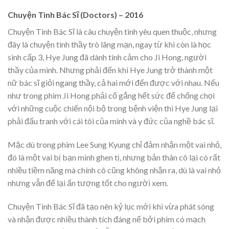
Chuyện Tình Bác Sĩ (Doctors) – 2016
Chuyện Tình Bác Sĩ là câu chuyện tình yêu quen thuộc, nhưng
đây là chuyện tình thầy trò lãng mạn, ngay từ khi còn là học
sinh cấp 3, Hye Jung đã dành tình cảm cho Ji Hong, người
thầy của mình. Nhưng phải đến khi Hye Jung trở thành một
nữ bác sĩ giỏi ngang thầy, cả hai mới đến được với nhau. Nếu
như trong phim Ji Hong phải cố gắng hết sức để chống chọi
với những cuộc chiến nội bộ trong bệnh viện thì Hye Jung lại
phải đấu tranh với cái tôi của mình và y đức của nghề bác sĩ.
Mặc dù trong phim Lee Sung Kyung chỉ đảm nhận một vai nhỏ,
đó là một vai bị bạn mình ghen tị, nhưng bản thân cô lại có rất
nhiều tiềm năng mà chính cô cũng không nhận ra, dù là vai nhỏ
nhưng vẫn để lại ấn tượng tốt cho người xem.
Chuyện Tình Bác Sĩ đã tạo nên kỷ lục mới khi vừa phát sóng
và nhận được nhiều thành tích đáng nể bởi phim có mạch