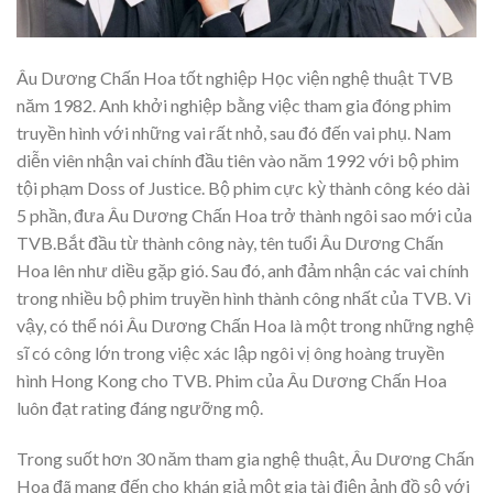
Âu Dương Chấn Hoa tốt nghiệp Học viện nghệ thuật TVB
năm 1982. Anh khởi nghiệp bằng việc tham gia đóng phim
truyền hình với những vai rất nhỏ, sau đó đến vai phụ. Nam
diễn viên nhận vai chính đầu tiên vào năm 1992 với bộ phim
tội phạm Doss of Justice. Bộ phim cực kỳ thành công kéo dài
5 phần, đưa Âu Dương Chấn Hoa trở thành ngôi sao mới của
TVB.Bắt đầu từ thành công này, tên tuổi Âu Dương Chấn
Hoa lên như diều gặp gió. Sau đó, anh đảm nhận các vai chính
trong nhiều bộ phim truyền hình thành công nhất của TVB. Vì
vậy, có thể nói Âu Dương Chấn Hoa là một trong những nghệ
sĩ có công lớn trong việc xác lập ngôi vị ông hoàng truyền
hình Hong Kong cho TVB. Phim của Âu Dương Chấn Hoa
luôn đạt rating đáng ngưỡng mộ.
Trong suốt hơn 30 năm tham gia nghệ thuật, Âu Dương Chấn
Hoa đã mang đến cho khán giả một gia tài điện ảnh đồ sộ với