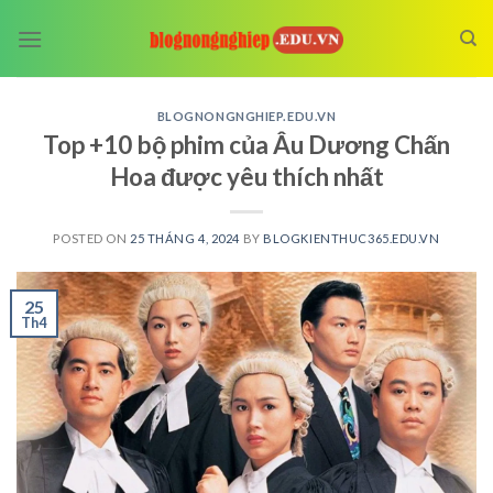
Skip
to
content
BLOGNONGNGHIEP.EDU.VN
Top +10 bộ phim của Âu Dương Chấn
Hoa được yêu thích nhất
POSTED ON
25 THÁNG 4, 2024
BY
BLOGKIENTHUC365.EDU.VN
25
Th4