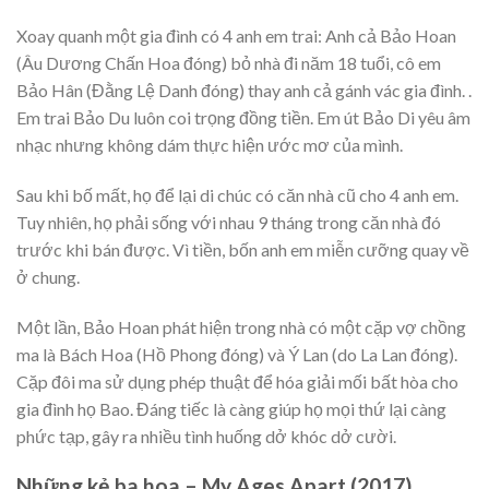
Xoay quanh một gia đình có 4 anh em trai: Anh cả Bảo Hoan
(Âu Dương Chấn Hoa đóng) bỏ nhà đi năm 18 tuổi, cô em
Bảo Hân (Đằng Lệ Danh đóng) thay anh cả gánh vác gia đình. .
Em trai Bảo Du luôn coi trọng đồng tiền. Em út Bảo Di yêu âm
nhạc nhưng không dám thực hiện ước mơ của mình.
Sau khi bố mất, họ để lại di chúc có căn nhà cũ cho 4 anh em.
Tuy nhiên, họ phải sống với nhau 9 tháng trong căn nhà đó
trước khi bán được. Vì tiền, bốn anh em miễn cưỡng quay về
ở chung.
Một lần, Bảo Hoan phát hiện trong nhà có một cặp vợ chồng
ma là Bách Hoa (Hồ Phong đóng) và Ý Lan (do La Lan đóng).
Cặp đôi ma sử dụng phép thuật để hóa giải mối bất hòa cho
gia đình họ Bao. Đáng tiếc là càng giúp họ mọi thứ lại càng
phức tạp, gây ra nhiều tình huống dở khóc dở cười.
Những kẻ ba hoa – My Ages Apart (2017)