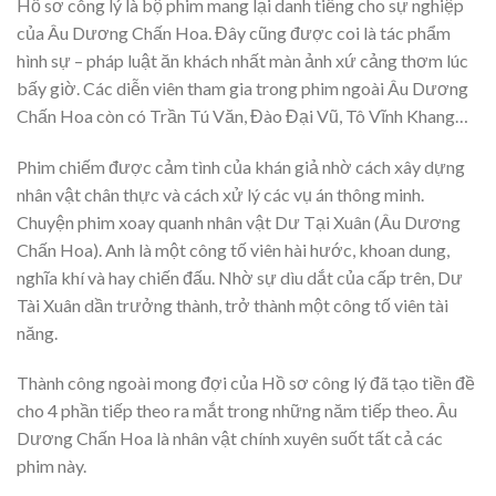
Hồ sơ công lý là bộ phim mang lại danh tiếng cho sự nghiệp
của Âu Dương Chấn Hoa. Đây cũng được coi là tác phẩm
hình sự – pháp luật ăn khách nhất màn ảnh xứ cảng thơm lúc
bấy giờ. Các diễn viên tham gia trong phim ngoài Âu Dương
Chấn Hoa còn có Trần Tú Văn, Đào Đại Vũ, Tô Vĩnh Khang…
Phim chiếm được cảm tình của khán giả nhờ cách xây dựng
nhân vật chân thực và cách xử lý các vụ án thông minh.
Chuyện phim xoay quanh nhân vật Dư Tại Xuân (Âu Dương
Chấn Hoa). Anh là một công tố viên hài hước, khoan dung,
nghĩa khí và hay chiến đấu. Nhờ sự dìu dắt của cấp trên, Dư
Tài Xuân dần trưởng thành, trở thành một công tố viên tài
năng.
Thành công ngoài mong đợi của Hồ sơ công lý đã tạo tiền đề
cho 4 phần tiếp theo ra mắt trong những năm tiếp theo. Âu
Dương Chấn Hoa là nhân vật chính xuyên suốt tất cả các
phim này.