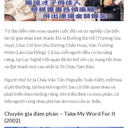
Tứ đại diễn viên xoay quanh cuộc đời và sự nghiệp của bốn
tài tử giai nhân kinh thành. Đó là Đường Bá Hổ (Trương Gia
Huy), Chúc Chỉ Sơn (Âu Dương Chấn Hoa), Vạn Trường
Minh (Lâm Gia Đống). Cả ba, mỗi người đều có tài năng
riêng, tại Lục Nghệ Hội quán đã thi thố với các bang hội khác
và đạt thành tích cao nhất là Tô Châu Tam Bảo.
Người thứ tư là Châu Văn Tấn (Nguyễn Tuấn Kiệt), một họa
sĩ phi thường, tài hoa hơn người. Sau cả bốn quen nhau và
phát triển theo hướng riêng. Khi triều đình có mưu phản, cả
bốn người cùng nhau phá tan âm mưu của ác thần.
Chuyên gia đàm phán – Take My Word For It
(2002)