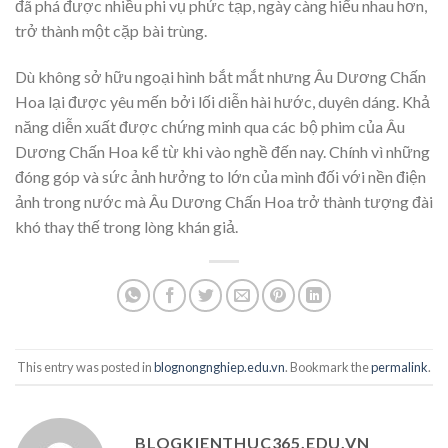
đã phá được nhiều phi vụ phức tạp, ngày càng hiểu nhau hơn,
trở thành một cặp bài trùng.
Dù không sở hữu ngoại hình bắt mắt nhưng Âu Dương Chấn
Hoa lại được yêu mến bởi lối diễn hài hước, duyên dáng. Khả
năng diễn xuất được chứng minh qua các bộ phim của Âu
Dương Chấn Hoa kể từ khi vào nghề đến nay. Chính vì những
đóng góp và sức ảnh hưởng to lớn của mình đối với nền điện
ảnh trong nước mà Âu Dương Chấn Hoa trở thành tượng đài
khó thay thế trong lòng khán giả.
This entry was posted in
blognongnghiep.edu.vn
. Bookmark the
permalink
.
BLOGKIENTHUC365.EDU.VN