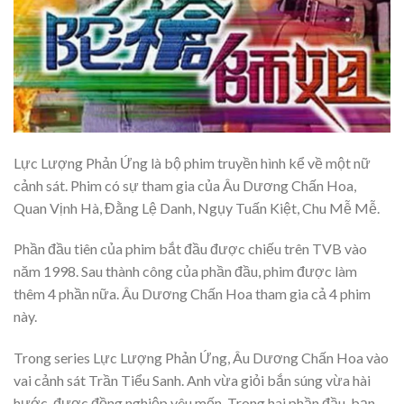
Lực Lượng Phản Ứng là bộ phim truyền hình kể về một nữ
cảnh sát. Phim có sự tham gia của Âu Dương Chấn Hoa,
Quan Vịnh Hà, Đằng Lệ Danh, Ngụy Tuấn Kiệt, Chu Mễ Mễ.
Phần đầu tiên của phim bắt đầu được chiếu trên TVB vào
năm 1998. Sau thành công của phần đầu, phim được làm
thêm 4 phần nữa. Âu Dương Chấn Hoa tham gia cả 4 phim
này.
Trong series Lực Lượng Phản Ứng, Âu Dương Chấn Hoa vào
vai cảnh sát Trần Tiểu Sanh. Anh vừa giỏi bắn súng vừa hài
hước, được đồng nghiệp yêu mến. Trong hai phần đầu, bạn