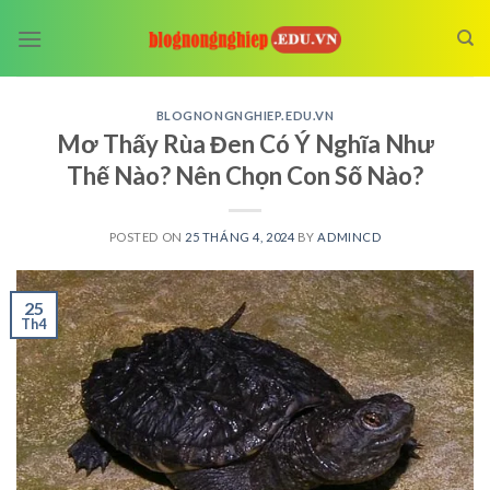
Skip
to
content
BLOGNONGNGHIEP.EDU.VN
Mơ Thấy Rùa Đen Có Ý Nghĩa Như
Thế Nào? Nên Chọn Con Số Nào?
POSTED ON
25 THÁNG 4, 2024
BY
ADMINCD
25
Th4