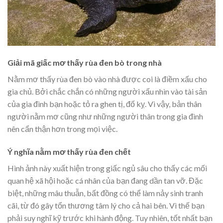
Giải mã giấc mơ thấy rùa đen bò trong nhà
Nằm mơ thấy rùa đen bò vào nhà được coi là điềm xấu cho
gia chủ. Bởi chắc chắn có những người xấu nhìn vào tài sản
của gia đình bạn hoặc tỏ ra ghen tị, đố kỵ. Vì vậy, bản thân
người nằm mơ cũng như những người thân trong gia đình
nên cẩn thận hơn trong mọi việc.
Ý nghĩa nằm mơ thấy rùa đen chết
Hình ảnh này xuất hiện trong giấc ngủ sâu cho thấy các mối
quan hệ xã hội hoặc cá nhân của bạn đang dần tan vỡ. Đặc
biệt, những mâu thuẫn, bất đồng có thể làm nảy sinh tranh
cãi, từ đó gây tổn thương tâm lý cho cả hai bên. Vì thế bạn
phải suy nghĩ kỹ trước khi hành động. Tuy nhiên, tốt nhất bạn