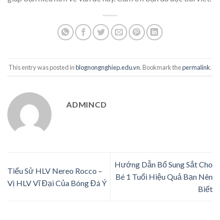
This entry was posted in
blognongnghiep.edu.vn
. Bookmark the
permalink
.
ADMINCD
Hướng Dẫn Bổ Sung Sắt Cho
Tiểu Sử HLV Nereo Rocco –
Bé 1 Tuổi Hiệu Quả Bạn Nên
Vị HLV Vĩ Đại Của Bóng Đá Ý
Biết