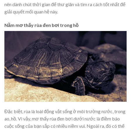
nên dành chút thời gian để thư giãn và tìm ra cách tốt nhất để
giải quyết mối quan hệ này.
Nằm mơ thấy rùa đen bơi trong hồ
Đặc biệt, rùa là loài động vật sống ở môi trường nước, trong
ao, hồ. Vì vậy, mơ thấy rùa đen bơi dưới nước là điềm báo
cuộc sống của bạn sắp có nhiều niềm vui. Ngoài ra, đó có thể