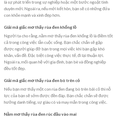
là sự phát triển trong sự nghiệp hoặc một bước ngoặt tình
duyên mới. Ngoài ra, nếu mới kết hôn, bạn sẽ có những đứa
con khỏe mạnh và xinh đẹp hơn.
Giải mã giấc mơ thấy rùa đen khổng lồ
Người ta cho rằng, nằm mơ thấy rùa đen khổng lồ là điềm tốt
cả trong công việc lẫn cuộc sống. Bạn chắc chắn sẽ gặp
được người giúp đỡ bạn trong mọi việc khi bạn gặp khó
khăn, vấn đề. Đặc biệt công việc thực tế, đi lại thuận lợi.
Ngoài ra, mối quan hệ với gia đình, bạn bè và đồng nghiệp
đều tốt đẹp.
Giải mã giấc mơ thấy rùa đen bò trên cỏ
Nếu bạn mơ thấy một con rùa đen đang bò trên bãi cỏ thì nỗ
lực của bạn sẽ sớm được đền đáp. Bạn chắc chắn sẽ được
hưởng danh tiếng, sự giàu có và may mắn trong công việc.
Nằm mơ thấy rùa đen rúc đầu vào mai