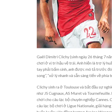
Gaël Dimitri Clichy (sinh ngày 26 tháng 7 
chơi ở vị trí hậu vệ trái. Anh hiện là trợ lý
tay phải bẩm sinh, anh được mô tả trước đó
song”, “xử lý nhanh và sẵn sàng tiến về phía t
Clichy sinh ra ở Toulouse và bắt đầu sự ng
như JS Cugnaux, AS Muret và Tournefeuille
chơi cho câu lạc bộ chuyên nghiệp Cannes. C
câu lạc bộ chơi ở Ligue Nationale, giải hạn
huấn luyện viên đồng hương Arsène Wenger 