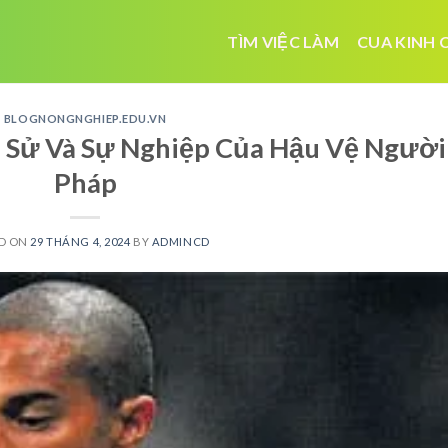
TÌM VIỆC LÀM
CUA KINH 
BLOGNONGNGHIEP.EDU.VN
ểu Sử Và Sự Nghiệp Của Hậu Vệ Người
Pháp
D ON
29 THÁNG 4, 2024
BY
ADMINCD