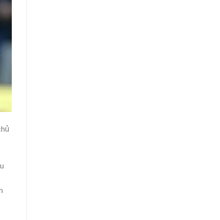
chủ
ậu
h