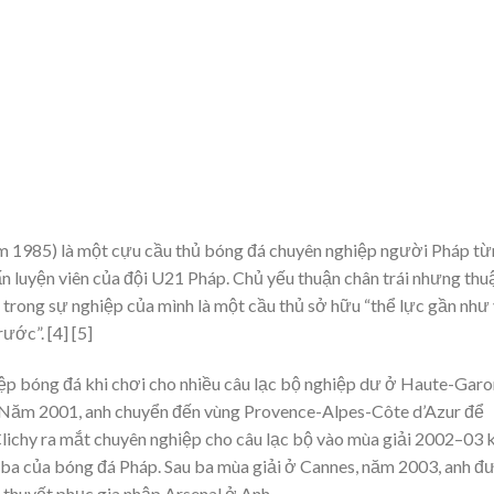
năm 1985) là một cựu cầu thủ bóng đá chuyên nghiệp người Pháp t
 huấn luyện viên của đội U21 Pháp. Chủ yếu thuận chân trái nhưng thu
 trong sự nghiệp của mình là một cầu thủ sở hữu “thể lực gần như
rước”. [4] [5]
hiệp bóng đá khi chơi cho nhiều câu lạc bộ nghiệp dư ở Haute-Gar
. Năm 2001, anh chuyển đến vùng Provence-Alpes-Côte d’Azur để
lichy ra mắt chuyên nghiệp cho câu lạc bộ vào mùa giải 2002–03 k
g ba của bóng đá Pháp. Sau ba mùa giải ở Cannes, năm 2003, anh đ
thuyết phục gia nhập Arsenal ở Anh.