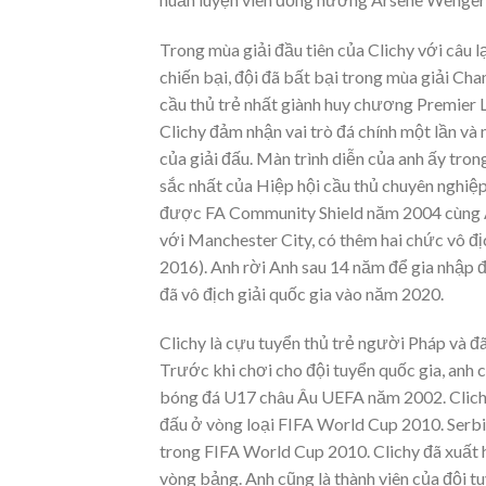
Trong mùa giải đầu tiên của Clichy với câu l
chiến bại, đội đã bất bại trong mùa giải Cha
cầu thủ trẻ nhất giành huy chương Premier L
Clichy đảm nhận vai trò đá chính một lần và
của giải đấu. Màn trình diễn của anh ấy tro
sắc nhất của Hiệp hội cầu thủ chuyên nghiệ
được FA Community Shield năm 2004 cùng Ar
với Manchester City, có thêm hai chức vô đ
2016). Anh rời Anh sau 14 năm để gia nhập 
đã vô địch giải quốc gia vào năm 2020.
Clichy là cựu tuyển thủ trẻ người Pháp và đ
Trước khi chơi cho đội tuyển quốc gia, anh ch
bóng đá U17 châu Âu UEFA năm 2002. Clichy
đấu ở vòng loại FIFA World Cup 2010. Serbia
trong FIFA World Cup 2010. Clichy đã xuất h
vòng bảng. Anh cũng là thành viên của đội t