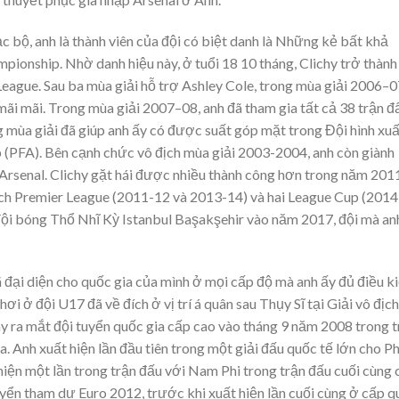
ạc bộ, anh là thành viên của đội có biệt danh là Những kẻ bất khả
mpionship. Nhờ danh hiệu này, ở tuổi 18 10 tháng, Clichy trở thành
eague. Sau ba mùa giải hỗ trợ Ashley Cole, trong mùa giải 2006–0
 mãi mãi. Trong mùa giải 2007–08, anh đã tham gia tất cả 38 trận đ
ng mùa giải đã giúp anh ấy có được suất góp mặt trong Đội hình xu
p (PFA). Bên cạnh chức vô địch mùa giải 2003-2004, anh còn giành
senal. Clichy gặt hái được nhiều thành công hơn trong năm 201
ịch Premier League (2011-12 và 2013-14) và hai League Cup (2014
đội bóng Thổ Nhĩ Kỳ Istanbul Başakşehir vào năm 2017, đội mà an
ã đại diện cho quốc gia của mình ở mọi cấp độ mà anh ấy đủ điều ki
ơi ở đội U17 đã về đích ở vị trí á quân sau Thụy Sĩ tại Giải vô địch
 ra mắt đội tuyển quốc gia cấp cao vào tháng 9 năm 2008 trong t
. Anh xuất hiện lần đầu tiên trong một giải đấu quốc tế lớn cho P
iện một lần trong trận đấu với Nam Phi trong trận đấu cuối cùng 
uyển tham dự Euro 2012, trước khi xuất hiện lần cuối cùng ở cấp 