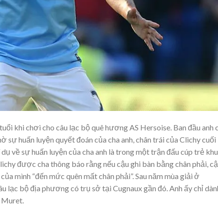
tuổi khi chơi cho câu lạc bộ quê hương AS Hersoise. Ban đầu anh 
ờ sự huấn luyện quyết đoán của cha anh, chân trái của Clichy cuối
 dụ về sự huấn luyện của cha anh là trong một trận đấu cúp trẻ khu
Clichy được cha thông báo rằng nếu cậu ghi bàn bằng chân phải, c
rái của mình “đến mức quên mất chân phải”. Sau năm mùa giải ở
âu lạc bộ địa phương có trụ sở tại Cugnaux gần đó. Anh ấy chỉ dàn
 Muret.