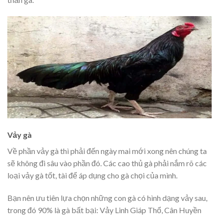
Vảy gà
Về phần vảy gà thì phải đến ngày mai mới xong nên chúng ta
sẽ không đi sâu vào phần đó. Các cao thủ gà phải nắm rõ các
loại vảy gà tốt, tài để áp dụng cho gà chọi của mình.
Bạn nên ưu tiên lựa chọn những con gà có hình dạng vảy sau,
trong đó 90% là gà bất bại: Vảy Linh Giáp Thổ, Cân Huyền