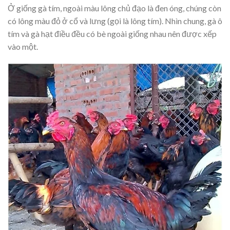
Ở giống gà tím, ngoài màu lông chủ đạo là đen óng, chúng còn
có lông màu đỏ ở cổ và lưng (gọi là lông tím). Nhìn chung, gà ô
tím và gà hạt điều đều có bè ngoài giống nhau nên được xếp
vào một.