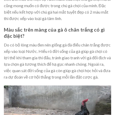
cũng mong muốn có được trong chú gà chọi của mình. Đặc
biệt nếu kết hợp với chú gà hai mắt tuyệt đẹp có 2 màu mắt
thì được xếp vào loại gà tâm linh.
Màu sắc trên màng của gà ô chân trắng có gì
đặc biệt?
Do có bộ lông màu đen nên giống gà đà điểu chân trắng được
xếp vào loại Nước. Hiểu rõ đời sống của gà giúp gà chọi có
lợi thế khi tham gia thi đấu, tránh giao tranh với gà đối địch và
lựa chọn gà tương thích để hạ gục nhanh chóng. Ngoài ra,
việc quan sát đời sống của gà còn giúp gà chọi học hỏi và đưa
ra dự đoán về cơ hội thắng trong mỗi lần đặt cược gà.