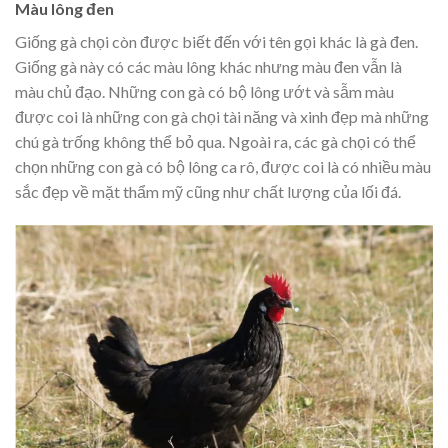
Màu lông đen
Giống gà chọi còn được biết đến với tên gọi khác là gà đen.
Giống gà này có các màu lông khác nhưng màu đen vẫn là
màu chủ đạo. Những con gà có bộ lông ướt và sẫm màu
được coi là những con gà chọi tài năng và xinh đẹp mà những
chú gà trống không thể bỏ qua. Ngoài ra, các gà chọi có thể
chọn những con gà có bộ lông ca rô, được coi là có nhiều màu
sắc đẹp về mặt thẩm mỹ cũng như chất lượng của lối đá.