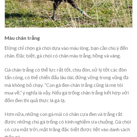
Màu chân trắng
Đừng chỉ chọn gà chọi dựa vào màu lông, bạn cần chú ý đến
chân. Đặc biệt, gà chọi có chân màu trắng, hồng và vàng.
Gà chân trắng có thể lực rất tốt, chịu đòn, xử lý tốt các đòn
tấn công, có thể chiến đấu lâu dài, đứng vững trong vũng đá
mà không bỏ chạy. “Con gà đen chân trắng cũng là mẹ tôi
mua về,” ý nghĩa là vậy. Nếu gà trống chân trắng kết hợp với
đốm đen thì quả thực là gà lạ.
Hơn nữa, những con gà mái có chân cựa đen và trắng rất
được những chú gà trống có kinh nghiệm ưa chuộng. Gà chọi
có cựa mặt trời, mặt trăng đặc biệt được liệt vào danh sách
thần gà.