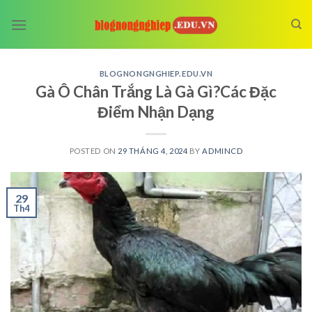
Skip
to
content
BLOGNONGNGHIEP.EDU.VN
Gà Ô Chân Trắng Là Gà Gì?Các Đặc
Điểm Nhận Dạng
POSTED ON
29 THÁNG 4, 2024
BY
ADMINCD
29
Th4