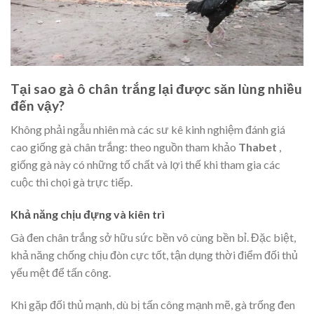
Tại sao gà ô chân trắng lại được săn lùng nhiều
đến vậy?
Không phải ngẫu nhiên mà các sư kê kinh nghiệm đánh giá
cao giống gà chân trắng: theo nguồn tham khảo
Thabet
,
giống gà này có những tố chất và lợi thế khi tham gia các
cuộc thi chọi gà trực tiếp.
Khả năng chịu đựng và kiên trì
Gà đen chân trắng sở hữu sức bền vô cùng bền bỉ. Đặc biệt,
khả năng chống chịu đòn cực tốt, tận dụng thời điểm đối thủ
yếu mệt để tấn công.
Khi gặp đối thủ mạnh, dù bị tấn công mạnh mẽ, gà trống đen