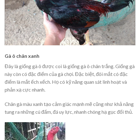
Gà ô chân xanh
Đây là giống gà ô được coi là giống gà ô chân trắng. Giống gà
này còn có đặc điểm của gà chọi. Đặc biệt, đôi mắt có đặc
điểm là mắt ếch xếch. Họ có kỹ năng quan sát linh hoạt và
phản xạ cực nhanh.
Chân gà màu xanh tạo cảm giác mạnh mẽ cũng như khả năng
tung ra những cú đấm, đá uy lực, nhanh chóng hạ gục đối thủ.