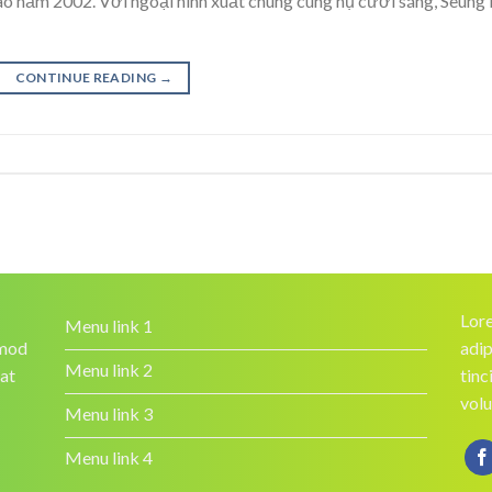
o năm 2002. Với ngoại hình xuất chúng cùng nụ cười sáng, Seung
CONTINUE READING
→
Lore
Menu link 1
smod
adip
Menu link 2
rat
tinc
volu
Menu link 3
Menu link 4