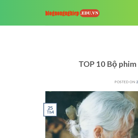
Skip
to
content
TOP 10 Bộ phim 
POSTED ON
2
25
Th4