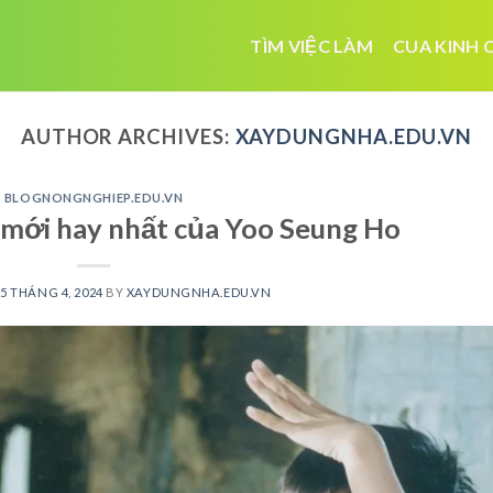
TÌM VIỆC LÀM
CUA KINH 
AUTHOR ARCHIVES:
XAYDUNGNHA.EDU.VN
BLOGNONGNGHIEP.EDU.VN
mới hay nhất của Yoo Seung Ho
5 THÁNG 4, 2024
BY
XAYDUNGNHA.EDU.VN