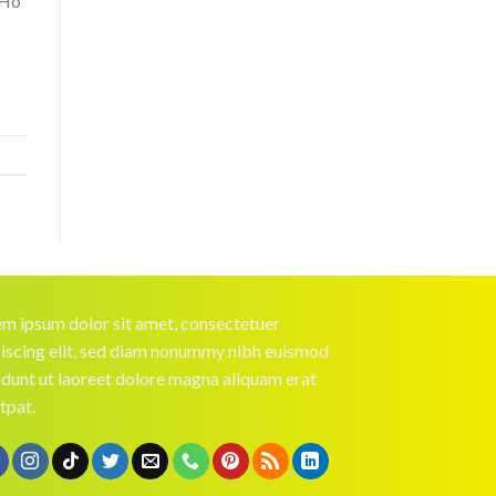
 Ho
m ipsum dolor sit amet, consectetuer
iscing elit, sed diam nonummy nibh euismod
idunt ut laoreet dolore magna aliquam erat
tpat.