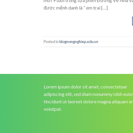
mới 9 tuổi trong tựa phim Đường Về Nhà và
được mệnh danh là ” em trai […]
Posted in
blognongnghiep.edu.vn
Lorem ipsum dolor sit amet, consectetuer
adipiscing elit, sed diam nonummy nibh eui
tincidunt ut laoreet dolore magna aliquam e
volutpat.