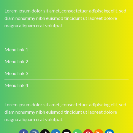
Lorem ipsum dolor sit amet, consectetuer adipiscing elit, sed
diam nonummy nibh euismod tincidunt ut laoreet dolore
magna aliquam erat volutpat.
Menu link 1
Menu link 2
Menu link 3
Menu link 4
Lorem ipsum dolor sit amet, consectetuer adipiscing elit, sed
diam nonummy nibh euismod tincidunt ut laoreet dolore
magna aliquam erat volutpat.