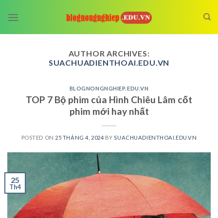
Skip
to
content
AUTHOR ARCHIVES:
SUACHUADIENTHOAI.EDU.VN
BLOGNONGNGHIEP.EDU.VN
TOP 7 Bộ phim của Hình Chiêu Lâm cốt
phim mới hay nhất
POSTED ON
25 THÁNG 4, 2024
BY
SUACHUADIENTHOAI.EDU.VN
25
Th4