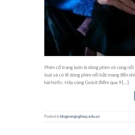
Phim cổ trang luôn là dòng phim vô cùng nổ
loại và có lẽ dòng phim nổi bật mang đến nh
hài hước. Hãy cùng Golsit điểm qua 9 […]
Posted in
blognongnghiep.edu.vn