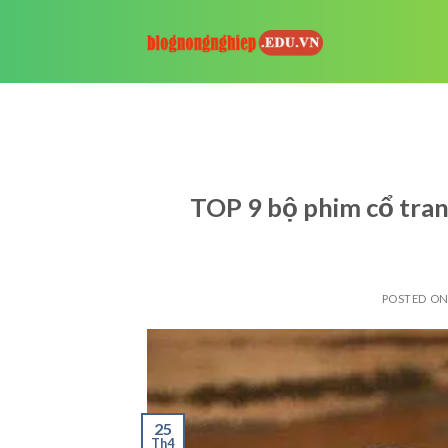
Skip
to
content
TOP 9 bộ phim cổ tra
POSTED O
25
Th4