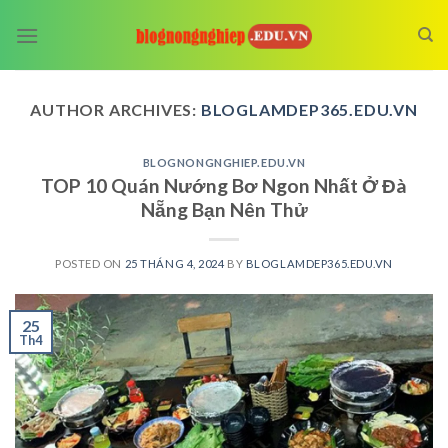
Skip
to
content
AUTHOR ARCHIVES:
BLOGLAMDEP365.EDU.VN
BLOGNONGNGHIEP.EDU.VN
TOP 10 Quán Nướng Bơ Ngon Nhất Ở Đà
Nẵng Bạn Nên Thử
POSTED ON
25 THÁNG 4, 2024
BY
BLOGLAMDEP365.EDU.VN
25
Th4